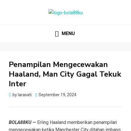
BOLA88KU.ID
Berita Bola Terbaru dan Terhangat
MENU
Penampilan Mengecewakan
Haaland, Man City Gagal Tekuk
Inter
Posted
by
larasati
September 19, 2024
on
BOLA88KU —
Erling Haaland memberikan penampilan
mengecewakan ketika Manchester City ditahan imbang