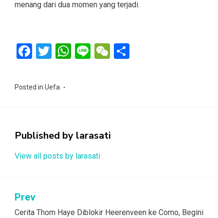
menang dari dua momen yang terjadi.
F
T
W
Li
W
S
a
wi
h
n
e
h
ce
tt
at
e
C
ar
Posted in
Uefa
b
er
s
h
e
o
A
at
o
p
Published by
larasati
k
p
View all posts by larasati
Navigasi
Prev
pos
Cerita Thom Haye Diblokir Heerenveen ke Como, Begini