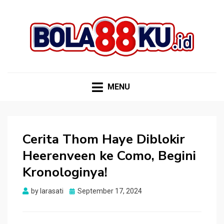
BOLA88KU.ID
Berita Bola Terbaru dan Terhangat
MENU
Cerita Thom Haye Diblokir
Heerenveen ke Como, Begini
Kronologinya!
Posted
by
larasati
September 17, 2024
on