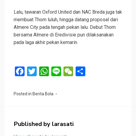
Lalu, tawaran Oxford United dan NAC Breda juga tak
membuat Thom luluh, hingga datang proposal dari
Almere City pada tengah pekan lalu. Debut Thom
bersama Almere di Eredivisie pun dilaksanakan
pada laga akhir pekan kemarin.
F
T
W
Li
W
S
a
wi
h
n
e
h
ce
tt
at
e
C
ar
Posted in
Berita Bola
b
er
s
h
e
o
A
at
o
p
Published by
larasati
k
p