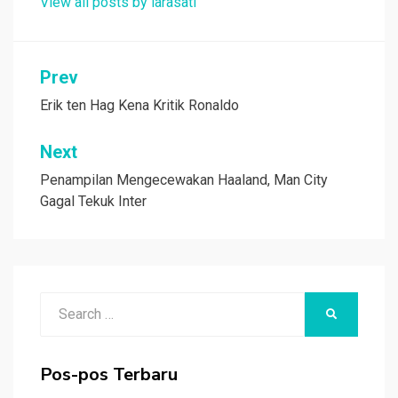
View all posts by larasati
Navigasi
Prev
pos
Erik ten Hag Kena Kritik Ronaldo
Next
Penampilan Mengecewakan Haaland, Man City
Gagal Tekuk Inter
Search
SEARCH
for:
Pos-pos Terbaru