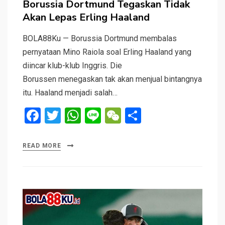
Borussia Dortmund Tegaskan Tidak
Akan Lepas Erling Haaland
BOLA88Ku — Borussia Dortmund membalas
pernyataan Mino Raiola soal Erling Haaland yang
diincar klub-klub Inggris. Die
Borussen menegaskan tak akan menjual bintangnya
itu. Haaland menjadi salah…
F
T
W
Li
W
S
a
wi
h
n
e
h
ce
tt
at
e
C
ar
READ MORE
b
er
s
h
e
o
A
at
o
p
k
p