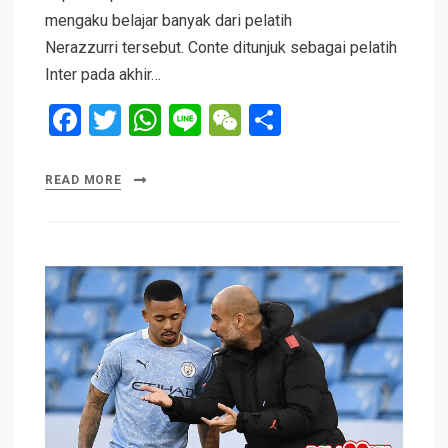
mengaku belajar banyak dari pelatih
Nerazzurri tersebut. Conte ditunjuk sebagai pelatih
Inter pada akhir…
F
T
W
Li
W
S
a
wi
h
n
e
h
ce
tt
at
e
C
ar
READ MORE
b
er
s
h
e
o
A
at
o
p
k
p