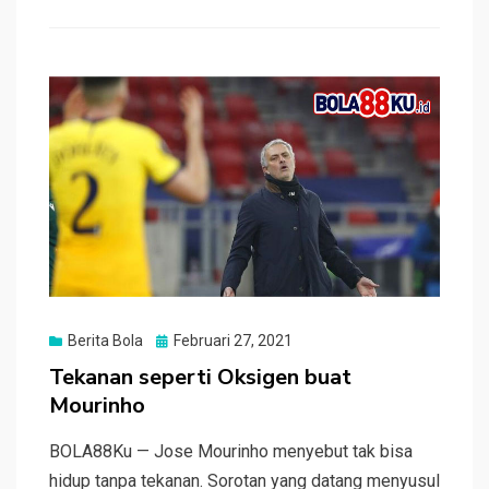
b
er
s
h
e
o
A
at
o
p
k
p
Posted
Berita Bola
Februari 27, 2021
on
Tekanan seperti Oksigen buat
Mourinho
BOLA88Ku — Jose Mourinho menyebut tak bisa
hidup tanpa tekanan. Sorotan yang datang menyusul