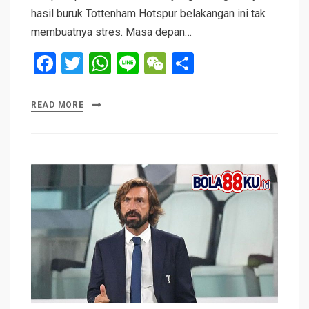
hasil buruk Tottenham Hotspur belakangan ini tak
membuatnya stres. Masa depan…
F
T
W
Li
W
S
a
wi
h
n
e
h
ce
tt
at
e
C
ar
READ MORE
b
er
s
h
e
o
A
at
o
p
k
p