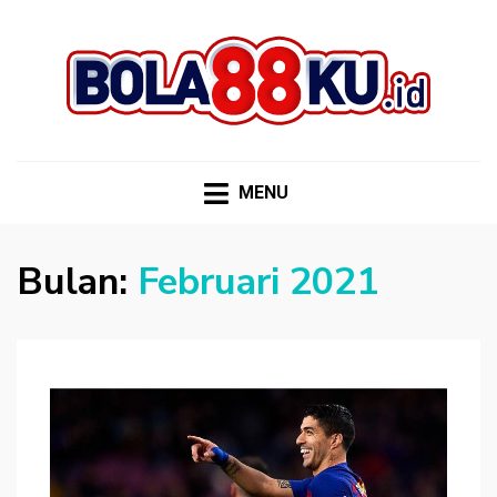
BOLA88KU.ID
Berita Bola Terbaru dan Terhangat
MENU
Bulan:
Februari 2021