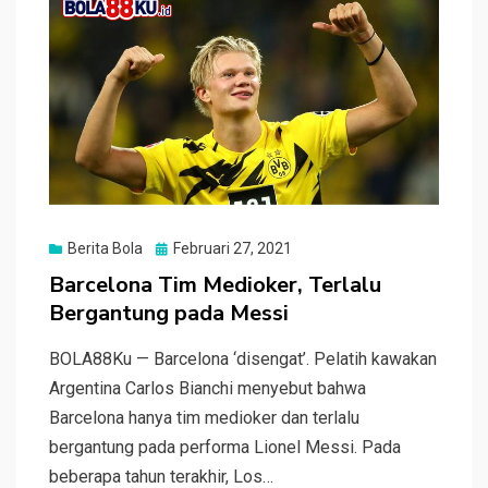
k
p
Posted
Berita Bola
Februari 27, 2021
on
Barcelona Tim Medioker, Terlalu
Bergantung pada Messi
BOLA88Ku — Barcelona ‘disengat’. Pelatih kawakan
Argentina Carlos Bianchi menyebut bahwa
Barcelona hanya tim medioker dan terlalu
bergantung pada performa Lionel Messi. Pada
beberapa tahun terakhir, Los…