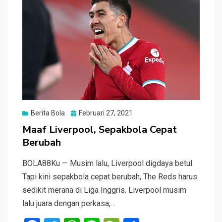
k
p
Posted
Berita Bola
Februari 27, 2021
on
Maaf Liverpool, Sepakbola Cepat
Berubah
BOLA88Ku — Musim lalu, Liverpool digdaya betul.
Tapi kini sepakbola cepat berubah, The Reds harus
sedikit merana di Liga Inggris. Liverpool musim
lalu juara dengan perkasa,…