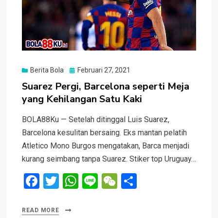
Posted
Berita Bola
Februari 27, 2021
on
Suarez Pergi, Barcelona seperti Meja
yang Kehilangan Satu Kaki
BOLA88Ku — Setelah ditinggal Luis Suarez,
Barcelona kesulitan bersaing. Eks mantan pelatih
Atletico Mono Burgos mengatakan, Barca menjadi
kurang seimbang tanpa Suarez. Stiker top Uruguay…
F
T
W
Li
W
S
a
wi
h
n
e
h
ce
tt
at
e
C
ar
READ MORE