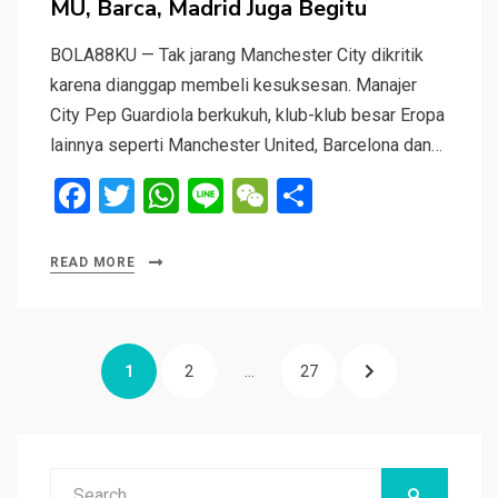
MU, Barca, Madrid Juga Begitu
BOLA88KU — Tak jarang Manchester City dikritik
karena dianggap membeli kesuksesan. Manajer
City Pep Guardiola berkukuh, klub-klub besar Eropa
lainnya seperti Manchester United, Barcelona dan…
F
T
W
Li
W
S
a
wi
h
n
e
h
ce
tt
at
e
C
ar
READ MORE
b
er
s
h
e
o
A
at
Navigasi
o
p
PAGE
PAGE
PAGE
NEXT
1
2
…
27
pos
k
p
PAGE
Search
SEARCH