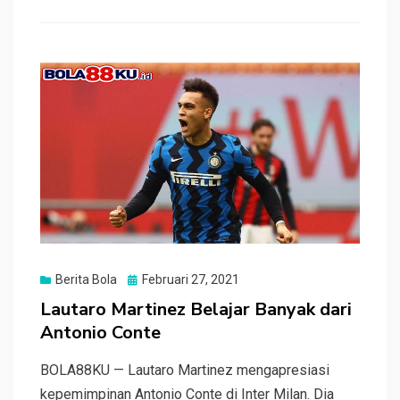
b
er
s
h
e
o
A
at
o
p
k
p
Posted
Berita Bola
Februari 27, 2021
on
Lautaro Martinez Belajar Banyak dari
Antonio Conte
BOLA88KU — Lautaro Martinez mengapresiasi
kepemimpinan Antonio Conte di Inter Milan. Dia