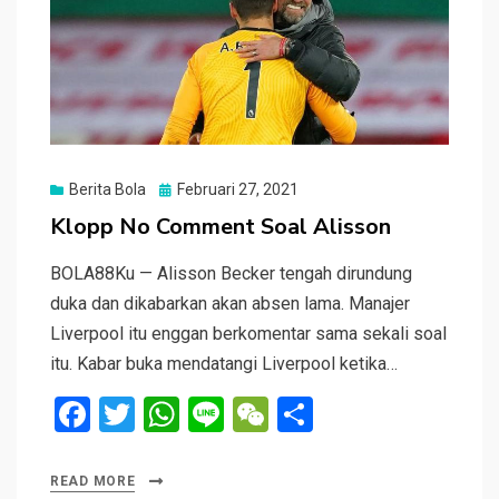
Posted
Berita Bola
Februari 27, 2021
on
Klopp No Comment Soal Alisson
BOLA88Ku — Alisson Becker tengah dirundung
duka dan dikabarkan akan absen lama. Manajer
Liverpool itu enggan berkomentar sama sekali soal
itu. Kabar buka mendatangi Liverpool ketika…
F
T
W
Li
W
S
a
wi
h
n
e
h
ce
tt
at
e
C
ar
READ MORE