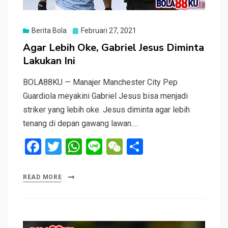
Posted
Berita Bola
Februari 27, 2021
on
Agar Lebih Oke, Gabriel Jesus Diminta
Lakukan Ini
BOLA88KU — Manajer Manchester City Pep
Guardiola meyakini Gabriel Jesus bisa menjadi
striker yang lebih oke. Jesus diminta agar lebih
tenang di depan gawang lawan.…
F
T
W
Li
W
S
a
wi
h
n
e
h
ce
tt
at
e
C
ar
READ MORE
b
er
s
h
e
o
A
at
o
p