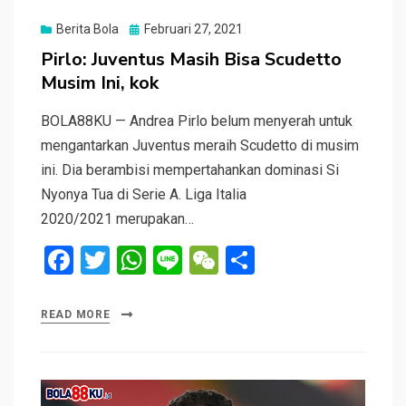
Posted
Berita Bola
Februari 27, 2021
on
Pirlo: Juventus Masih Bisa Scudetto
Musim Ini, kok
BOLA88KU — Andrea Pirlo belum menyerah untuk
mengantarkan Juventus meraih Scudetto di musim
ini. Dia berambisi mempertahankan dominasi Si
Nyonya Tua di Serie A. Liga Italia
2020/2021 merupakan…
F
T
W
Li
W
S
a
wi
h
n
e
h
ce
tt
at
e
C
ar
READ MORE
b
er
s
h
e
o
A
at
o
p