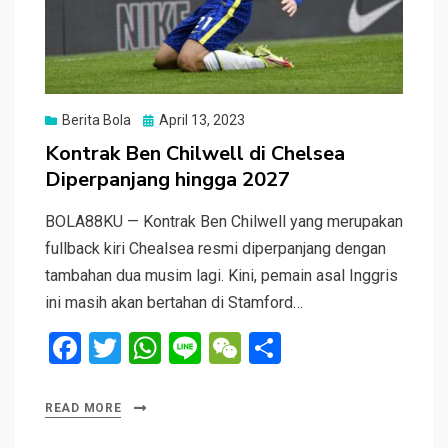
Posted
Berita Bola
April 13, 2023
on
Kontrak Ben Chilwell di Chelsea
Diperpanjang hingga 2027
BOLA88KU — Kontrak Ben Chilwell yang merupakan
fullback kiri Chealsea resmi diperpanjang dengan
tambahan dua musim lagi. Kini, pemain asal Inggris
ini masih akan bertahan di Stamford…
F
T
W
Li
W
S
a
wi
h
n
e
h
ce
tt
at
e
C
ar
READ MORE
b
er
s
h
e