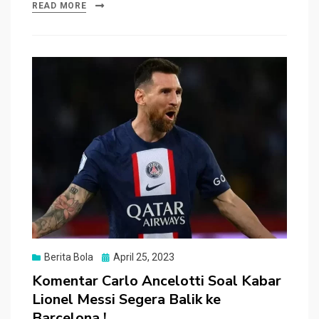
ce
tt
at
e
C
ar
READ MORE
b
er
s
h
e
o
A
at
o
p
k
p
Posted
Berita Bola
April 25, 2023
on
Komentar Carlo Ancelotti Soal Kabar
Lionel Messi Segera Balik ke
Barcelona !