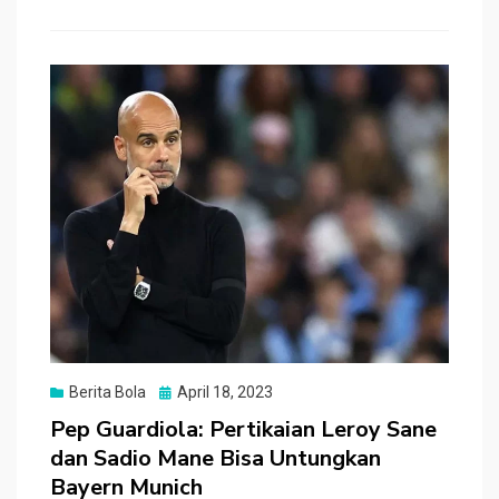
b
er
s
h
e
o
A
at
o
p
k
p
Posted
Berita Bola
April 18, 2023
on
Pep Guardiola: Pertikaian Leroy Sane
dan Sadio Mane Bisa Untungkan
Bayern Munich