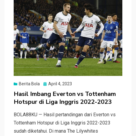
o
p
k
p
Posted
Berita Bola
April 4, 2023
on
Hasil Imbang Everton vs Tottenham
Hotspur di Liga Inggris 2022-2023
BOLA88KU — Hasil pertandingan dari Everton vs
Tottenham Hotspur di Liga Inggris 2022-2023
sudah diketahui. Di mana The Lilywhites