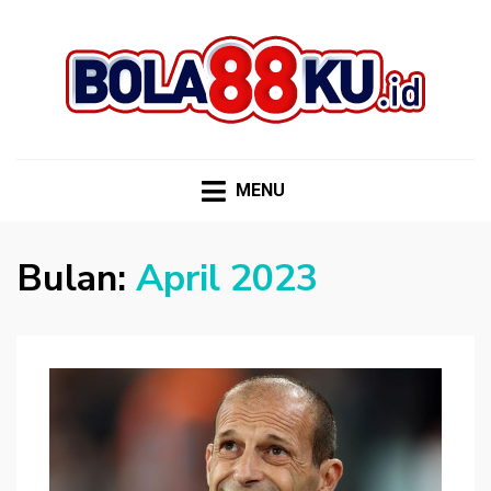
BOLA88KU.ID
Berita Bola Terbaru dan Terhangat
MENU
Bulan:
April 2023