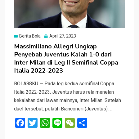
Posted
Berita Bola
April 27, 2023
on
Massimiliano Allegri Ungkap
Penyebab Juventus Kalah 1-0 dari
Inter Milan di Leg II Semifinal Coppa
Italia 2022-2023
BOLA88KU — Pada leg kedua semifinal Coppa
Italia 2022-2023, Juventus harus rela menelan
kekalahan dari lawan mainnya, Inter Milan. Setelah
duel tersebut, pelatih Bianconeri (Juventus),…
F
T
W
Li
W
S
a
wi
h
n
e
h