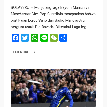
BOLA88KU — Menjelang laga Bayern Munich vs
Manchester City, Pep Guardiola mengatakan bahwa
pertikaian Leroy Sane dan Sadio Mane justru
berguna untuk Die Bavaria. Diketahui Laga leg…
F
T
W
Li
W
S
a
wi
h
n
e
h
ce
tt
at
e
C
ar
READ MORE
b
er
s
h
e
o
A
at
o
p
k
p