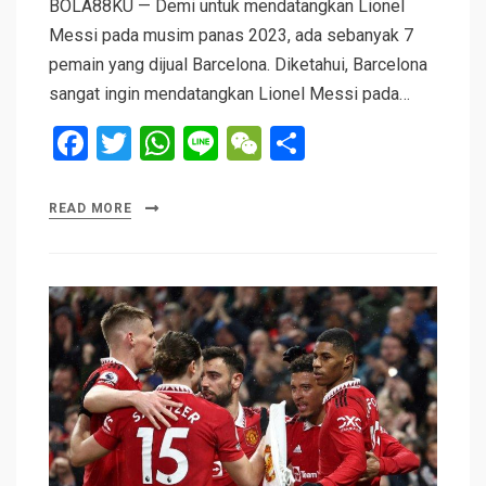
BOLA88KU — Demi untuk mendatangkan Lionel
Messi pada musim panas 2023, ada sebanyak 7
pemain yang dijual Barcelona. Diketahui, Barcelona
sangat ingin mendatangkan Lionel Messi pada…
F
T
W
Li
W
S
a
wi
h
n
e
h
ce
tt
at
e
C
ar
READ MORE
b
er
s
h
e
o
A
at
o
p
k
p