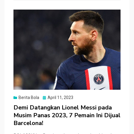
o
A
at
o
p
k
p
Posted
Berita Bola
April 11, 2023
on
Demi Datangkan Lionel Messi pada
Musim Panas 2023, 7 Pemain Ini Dijual
Barcelona!