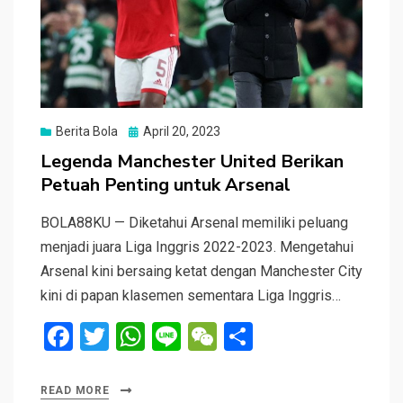
Posted
Berita Bola
April 20, 2023
on
Legenda Manchester United Berikan
Petuah Penting untuk Arsenal
BOLA88KU — Diketahui Arsenal memiliki peluang
menjadi juara Liga Inggris 2022-2023. Mengetahui
Arsenal kini bersaing ketat dengan Manchester City
kini di papan klasemen sementara Liga Inggris…
F
T
W
Li
W
S
a
wi
h
n
e
h
ce
tt
at
e
C
ar
READ MORE