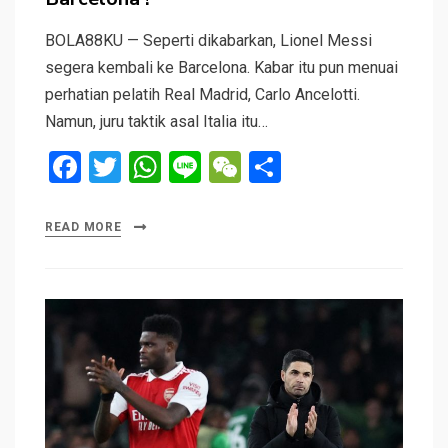
BOLA88KU — Seperti dikabarkan, Lionel Messi
segera kembali ke Barcelona. Kabar itu pun menuai
perhatian pelatih Real Madrid, Carlo Ancelotti.
Namun, juru taktik asal Italia itu…
F
T
W
Li
W
S
a
wi
h
n
e
h
ce
tt
at
e
C
ar
READ MORE
b
er
s
h
e
o
A
at
o
p
k
p