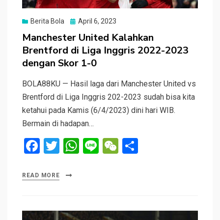
Posted
Berita Bola
April 6, 2023
on
Manchester United Kalahkan
Brentford di Liga Inggris 2022-2023
dengan Skor 1-0
BOLA88KU — Hasil laga dari Manchester United vs
Brentford di Liga Inggris 202-2023 sudah bisa kita
ketahui pada Kamis (6/4/2023) dini hari WIB.
Bermain di hadapan…
F
T
W
Li
W
S
a
wi
h
n
e
h
ce
tt
at
e
C
ar
READ MORE
b
er
s
h
e
o
A
at