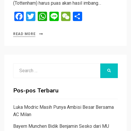
(Tottenham) harus puas akan hasil imbang…
F
T
W
Li
W
S
a
wi
h
n
e
h
ce
tt
at
e
C
ar
READ MORE
b
er
s
h
e
o
A
at
o
p
Search
k
p
SEARCH
for:
Pos-pos Terbaru
Luka Modric Masih Punya Ambisi Besar Bersama
AC Milan
Bayern Munchen Bidik Benjamin Sesko dari MU