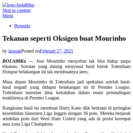
Skip to content
BOLA88KU.ID
Berita Bola Terbaru dan Terhangat
Menu
Beranda
Tekanan seperti Oksigen buat Mourinho
by
larasati
Posted on
Februari 27, 2021
BOLA88Ku
— Jose Mourinho menyebut tak bisa hidup tanpa
tekanan. Sorotan yang datang menyusul hasil buruk Tottenham
Hotspur belakangan ini tak membuatnya stres.
Masa depan Mourinho di Tottenham jadi spekulasi setelah hasil-
hasil negatif yang didapat belakangan ini di Premier League.
Tottenham menelan lima kekalahan dalam enam pertandingan
terakhirnya di Premier League.
Rangkaian hasil itu membuat Harry Kane dkk berkutat di peringkat
kesembilan klasemen Liga Inggris dengan 36 poin. Mereka berjarak
sembilan poin dari West Ham United yang ada di posisi keempat
atau zona Liga Champions.