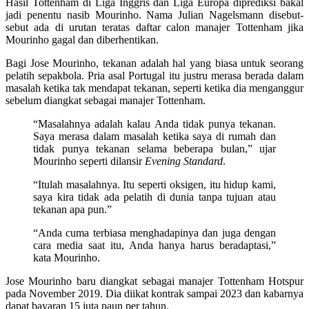
Hasil Tottenham di Liga Inggris dan Liga Europa diprediksi bakal
jadi penentu nasib Mourinho. Nama Julian Nagelsmann disebut-
sebut ada di urutan teratas daftar calon manajer Tottenham jika
Mourinho gagal dan diberhentikan.
Bagi Jose Mourinho, tekanan adalah hal yang biasa untuk seorang
pelatih sepakbola. Pria asal Portugal itu justru merasa berada dalam
masalah ketika tak mendapat tekanan, seperti ketika dia menganggur
sebelum diangkat sebagai manajer Tottenham.
“Masalahnya adalah kalau Anda tidak punya tekanan.
Saya merasa dalam masalah ketika saya di rumah dan
tidak punya tekanan selama beberapa bulan,” ujar
Mourinho seperti dilansir
Evening Standard
.
“Itulah masalahnya. Itu seperti oksigen, itu hidup kami,
saya kira tidak ada pelatih di dunia tanpa tujuan atau
tekanan apa pun.”
“Anda cuma terbiasa menghadapinya dan juga dengan
cara media saat itu, Anda hanya harus beradaptasi,”
kata Mourinho.
Jose Mourinho baru diangkat sebagai manajer Tottenham Hotspur
pada November 2019. Dia diikat kontrak sampai 2023 dan kabarnya
dapat bayaran 15 juta paun per tahun.