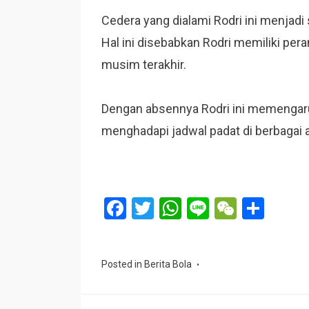
Cedera yang dialami Rodri ini menjadi 
Hal ini disebabkan Rodri memiliki pera
musim terakhir.
Dengan absennya Rodri ini memengaru
menghadapi jadwal padat di berbagai 
F
T
W
Li
W
S
a
wi
h
n
e
h
ce
tt
at
e
C
ar
Posted in
Berita Bola
b
er
s
h
e
o
A
at