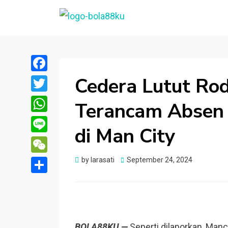
BOLA88KU.ID
Berita Bola Terbaru dan Terhangat
Cedera Lutut Ro
Facebook
Twitter
Terancam Absen
WhatsApp
di Man City
Line
WeChat
Posted
by
larasati
September 24, 2024
on
Share
BOLA88KU —
Seperti dilaporkan, Manc