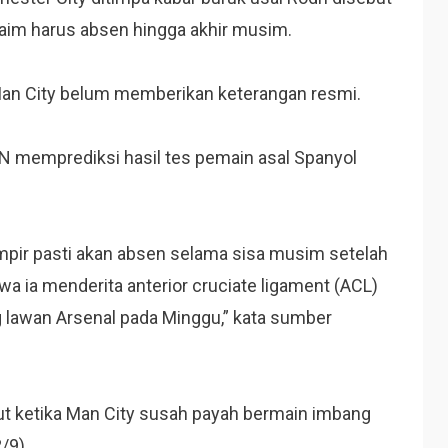
laim harus absen hingga akhir musim.
Man City belum memberikan keterangan resmi.
PN memprediksi hasil tes pemain asal Spanyol
mpir pasti akan absen selama sisa musim setelah
a ia menderita anterior cruciate ligament (ACL)
g lawan Arsenal pada Minggu,” kata sumber
tut ketika Man City susah payah bermain imbang
/9).