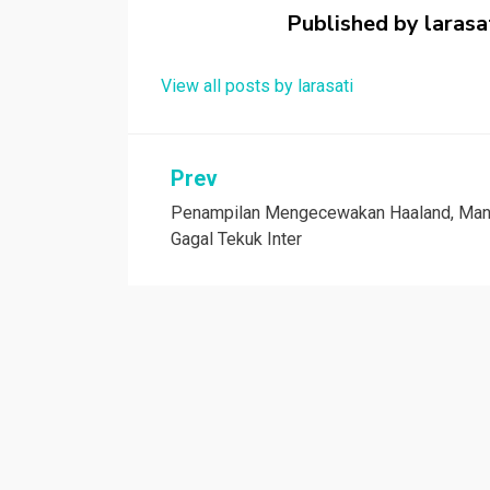
o
p
Published by
larasa
k
p
View all posts by larasati
Navigasi
Prev
Penampilan Mengecewakan Haaland, Man
pos
Gagal Tekuk Inter