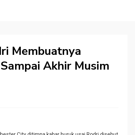
dri Membuatnya
 Sampai Akhir Musim
hester City ditimpa kabar buruk usai Rodri disebut