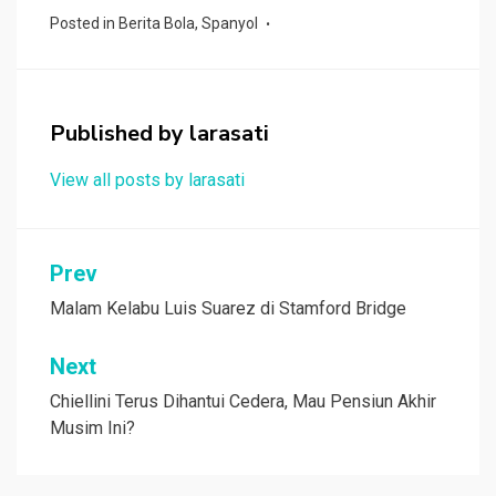
ce
tt
at
e
C
ar
Posted in
Berita Bola
,
Spanyol
b
er
s
h
e
o
A
at
o
p
Published by
larasati
k
p
View all posts by larasati
Navigasi
Prev
pos
Malam Kelabu Luis Suarez di Stamford Bridge
Next
Chiellini Terus Dihantui Cedera, Mau Pensiun Akhir
Musim Ini?