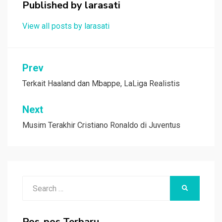
Published by
larasati
k
p
View all posts by larasati
Navigasi
Prev
pos
Terkait Haaland dan Mbappe, LaLiga Realistis
Next
Musim Terakhir Cristiano Ronaldo di Juventus
Search
SEARCH
for:
Pos-pos Terbaru