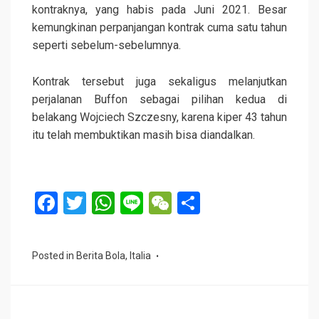
kontraknya, yang habis pada Juni 2021. Besar
kemungkinan perpanjangan kontrak cuma satu tahun
seperti sebelum-sebelumnya.
Kontrak tersebut juga sekaligus melanjutkan
perjalanan Buffon sebagai pilihan kedua di
belakang Wojciech Szczesny, karena kiper 43 tahun
itu telah membuktikan masih bisa diandalkan.
F
T
W
Li
W
S
a
wi
h
n
e
h
ce
tt
at
e
C
ar
Posted in
Berita Bola
,
Italia
b
er
s
h
e
o
A
at
o
p