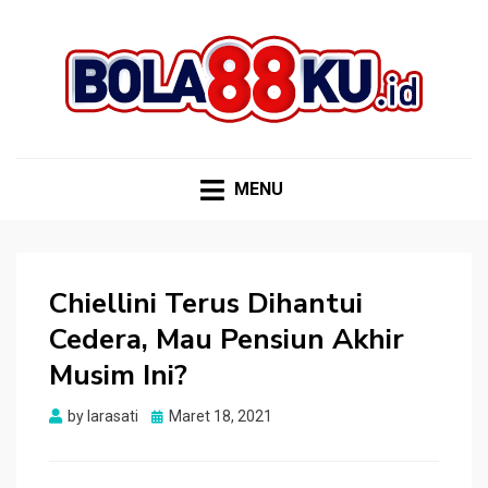
BOLA88KU.ID
Berita Bola Terbaru dan Terhangat
MENU
Chiellini Terus Dihantui
Cedera, Mau Pensiun Akhir
Musim Ini?
Posted
by
larasati
Maret 18, 2021
on