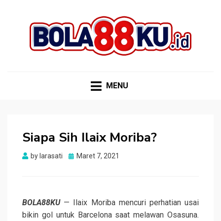
BOLA88KU.ID
Berita Bola Terbaru dan Terhangat
MENU
Siapa Sih Ilaix Moriba?
Posted
by
larasati
Maret 7, 2021
on
BOLA88KU
— Ilaix Moriba mencuri perhatian usai
bikin gol untuk Barcelona saat melawan Osasuna.