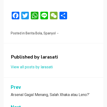
F
T
W
Li
W
S
a
wi
h
n
e
h
ce
tt
at
e
C
ar
Posted in
Berita Bola
,
Spanyol
b
er
s
h
e
o
A
at
o
p
Published by
larasati
k
p
View all posts by larasati
Navigasi
Prev
pos
Arsenal Gagal Menang, Salah Xhaka atau Leno?’