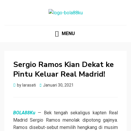
BOLA88KU.ID
Berita Bola Terbaru dan Terhangat
MENU
Sergio Ramos Kian Dekat ke
Pintu Keluar Real Madrid!
Posted
by
larasati
Januari 30, 2021
on
BOLA88Ku
— Bek tengah sekaligus kapten Real
Madrid Sergio Ramos menolak dipotong gajinya.
Ramos disebut-sebut memilih hengkang di musim