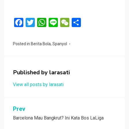
F
T
W
Li
W
S
a
wi
h
n
e
h
ce
tt
at
e
C
ar
Posted in
Berita Bola
,
Spanyol
b
er
s
h
e
o
A
at
o
p
Published by
larasati
k
p
View all posts by larasati
Navigasi
Prev
pos
Barcelona Mau Bangkrut? Ini Kata Bos LaLiga