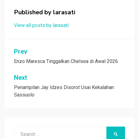
o
p
Published by
larasati
k
p
View all posts by larasati
Navigasi
Prev
pos
Enzo Maresca Tinggalkan Chelsea di Awal 2026
Next
Penampilan Jay Idzes Disorot Usai Kekalahan
Sassuolo
Search
SEARCH
for: