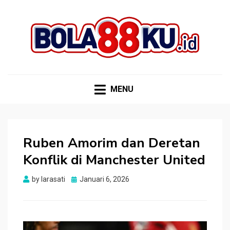
BOLA88KU.ID
Berita Bola Terbaru dan Terhangat
MENU
Ruben Amorim dan Deretan
Konflik di Manchester United
Posted
by
larasati
Januari 6, 2026
on