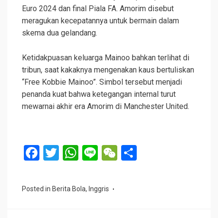
Euro 2024 dan final Piala FA. Amorim disebut
meragukan kecepatannya untuk bermain dalam
skema dua gelandang.
Ketidakpuasan keluarga Mainoo bahkan terlihat di
tribun, saat kakaknya mengenakan kaus bertuliskan
“Free Kobbie Mainoo”. Simbol tersebut menjadi
penanda kuat bahwa ketegangan internal turut
mewarnai akhir era Amorim di Manchester United.
F
T
W
Li
W
S
a
wi
h
n
e
h
ce
tt
at
e
C
ar
Posted in
Berita Bola
,
Inggris
b
er
s
h
e
o
A
at