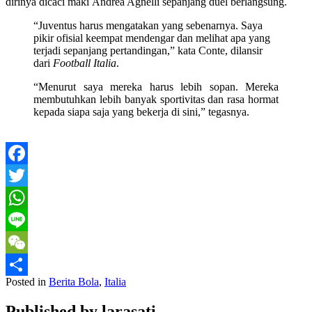
dirinya dicaci maki Andrea Agnelli sepanjang duel berlangsung.
“Juventus harus mengatakan yang sebenarnya. Saya
pikir ofisial keempat mendengar dan melihat apa yang
terjadi sepanjang pertandingan,” kata Conte, dilansir
dari
Football Italia
.
“Menurut saya mereka harus lebih sopan. Mereka
membutuhkan lebih banyak sportivitas dan rasa hormat
kepada siapa saja yang bekerja di sini,” tegasnya.
Facebook
Twitter
WhatsApp
Line
WeChat
Posted in
Berita Bola
,
Italia
Share
Published by
larasati