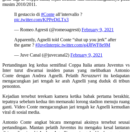
musim 2010/2011.
Il gestaccio di
#Conte
all’intervallo ?
pic.twitter.com/KPPeDtLTx3
— Romeo Agresti (@romeoagresti)
February 9, 2021
Apparently, Agnelli told Conte “shut up you jerk” after
the game ?
#JuveInter
pic.twitter.com/g4J8WF8e9M
— Juve Canal (@juvecanal2)
February 9, 2021
Pertandingan leg kedua semifinal Coppa Italia antara Juventus vs
Inter turut diwarnai insiden panas yang melibatkan Antonio
Conte dengan Andrea Agnelli. Pelatih
Nerazzurri
itu kedapatan
mengacungkan jari tengah ke arah Agnelli yang duduk di tribun
penonton.
Kejadian tersebut terekam kamera ketika babak pertama berakhir,
tepatnya sebelum kedua tim memasuki lorong stadion menuju ruang
ganti. Video Conte mengacungkan jari tengah ke Agnelli kemudian
viral di sosial media.
Antonio Conte angkat bicara mengenai aksinya tersebut seusai
pertandingan. Mantan pelatih Juventus itu mengaku kesal lantaran