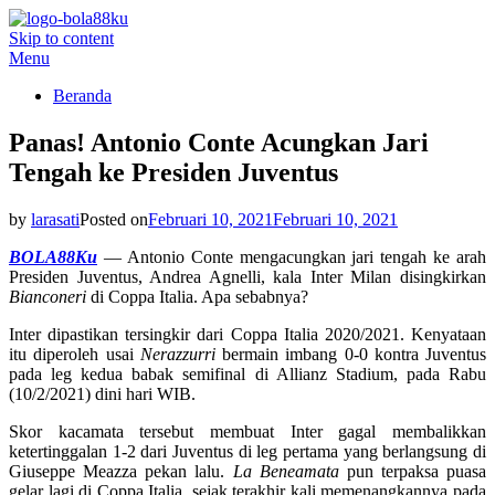
Skip to content
BOLA88KU.ID
Berita Bola Terbaru dan Terhangat
Menu
Beranda
Panas! Antonio Conte Acungkan Jari
Tengah ke Presiden Juventus
by
larasati
Posted on
Februari 10, 2021
Februari 10, 2021
BOLA88Ku
— Antonio Conte mengacungkan jari tengah ke arah
Presiden Juventus, Andrea Agnelli, kala Inter Milan disingkirkan
Bianconeri
di Coppa Italia. Apa sebabnya?
Inter dipastikan tersingkir dari Coppa Italia 2020/2021. Kenyataan
itu diperoleh usai
Nerazzurri
bermain imbang 0-0 kontra Juventus
pada leg kedua babak semifinal di Allianz Stadium, pada Rabu
(10/2/2021) dini hari WIB.
Skor kacamata tersebut membuat Inter gagal membalikkan
ketertinggalan 1-2 dari Juventus di leg pertama yang berlangsung di
Giuseppe Meazza pekan lalu.
La Beneamata
pun terpaksa puasa
gelar lagi di Coppa Italia, sejak terakhir kali memenangkannya pada