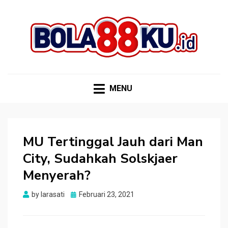
BOLA88KU.ID
Berita Bola Terbaru dan Terhangat
MENU
MU Tertinggal Jauh dari Man
City, Sudahkah Solskjaer
Menyerah?
Posted
by
larasati
Februari 23, 2021
on