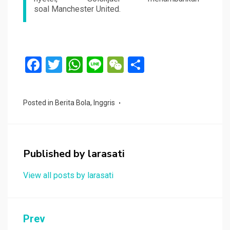
soal Manchester United.
F
T
W
Li
W
S
a
wi
h
n
e
h
ce
tt
at
e
C
ar
Posted in
Berita Bola
,
Inggris
b
er
s
h
e
o
A
at
o
p
Published by
larasati
k
p
View all posts by larasati
Navigasi
Prev