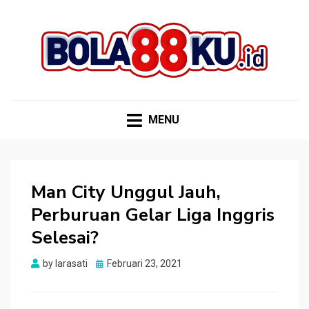
BOLA88KU.ID
Berita Bola Terbaru dan Terhangat
MENU
Man City Unggul Jauh,
Perburuan Gelar Liga Inggris
Selesai?
Posted
by
larasati
Februari 23, 2021
on