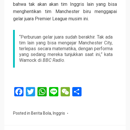
bahwa tak akan akan tim Inggris lain yang bisa
menghentikan tim Manchester biru menggapai
gelar juara Premier League musim ini.
“Perburuan gelar juara sudah berakhir. Tak ada
tim lain yang bisa mengejar Manchester City,
terlepas secara matematika, dengan performa
yang sedang mereka tunjukkan saat ini,” kata
Warnock di
BBC Radio
.
F
T
W
Li
W
S
a
wi
h
n
e
h
ce
tt
at
e
C
ar
Posted in
Berita Bola
,
Inggris
b
er
s
h
e
o
A
at