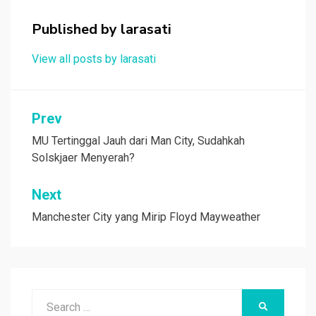
o
p
Published by
larasati
k
p
View all posts by larasati
Navigasi
Prev
pos
MU Tertinggal Jauh dari Man City, Sudahkah
Solskjaer Menyerah?
Next
Manchester City yang Mirip Floyd Mayweather
Search
SEARCH
for: