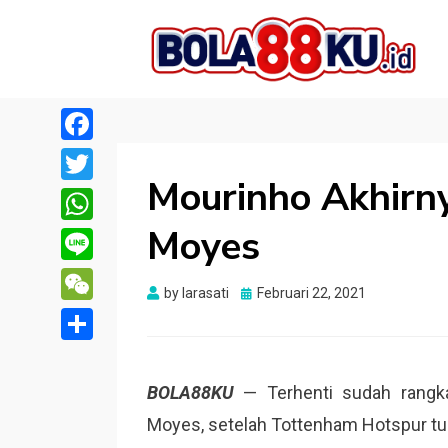
BOLA88KU.ID
Berita Bola Terbaru dan Terhangat
Facebook
Mourinho Akhirn
Twitter
Moyes
WhatsApp
Line
Posted
by
larasati
Februari 22, 2021
WeChat
on
Share
BOLA88KU
— Terhenti sudah rangka
Moyes, setelah Tottenham Hotspur tu