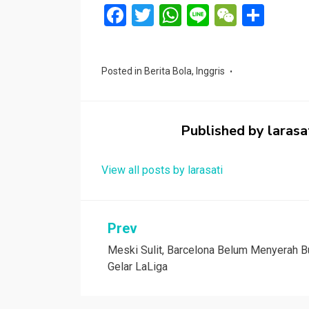
F
T
W
Li
W
S
a
wi
h
n
e
h
ce
tt
at
e
C
ar
Posted in
Berita Bola
,
Inggris
b
er
s
h
e
o
A
at
o
p
Published by
larasa
k
p
View all posts by larasati
Navigasi
Prev
Meski Sulit, Barcelona Belum Menyerah B
pos
Gelar LaLiga