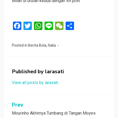
Milan di urutan kedua dengan 49 poin.
F
T
W
Li
W
S
a
wi
h
n
e
h
ce
tt
at
e
C
ar
Posted in
Berita Bola
,
Italia
b
er
s
h
e
o
A
at
o
p
Published by
larasati
k
p
View all posts by larasati
Navigasi
Prev
pos
Mourinho Akhirnya Tumbang di Tangan Moyes