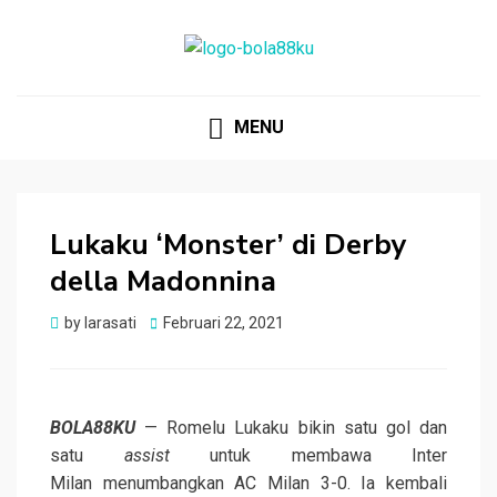
BOLA88KU.ID
Berita Bola Terbaru dan Terhangat
MENU
Lukaku ‘Monster’ di Derby
della Madonnina
Posted
by
larasati
Februari 22, 2021
on
BOLA88KU
— Romelu Lukaku bikin satu gol dan
satu
assist
untuk membawa Inter
Milan menumbangkan AC Milan 3-0. Ia kembali