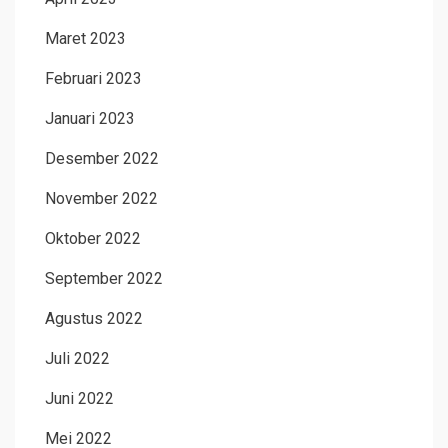
Maret 2023
Februari 2023
Januari 2023
Desember 2022
November 2022
Oktober 2022
September 2022
Agustus 2022
Juli 2022
Juni 2022
Mei 2022