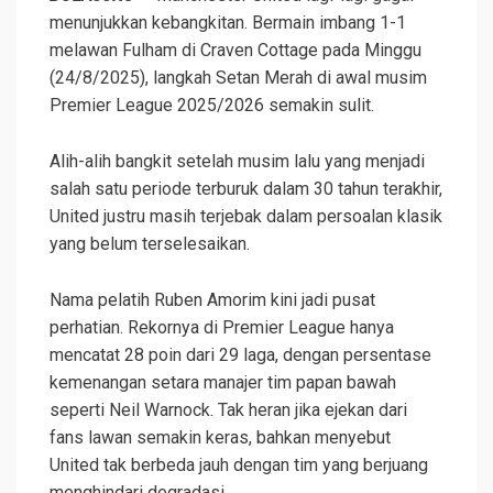
menunjukkan kebangkitan. Bermain imbang 1-1
melawan Fulham di Craven Cottage pada Minggu
(24/8/2025), langkah Setan Merah di awal musim
Premier League 2025/2026 semakin sulit.
Alih-alih bangkit setelah musim lalu yang menjadi
salah satu periode terburuk dalam 30 tahun terakhir,
United justru masih terjebak dalam persoalan klasik
yang belum terselesaikan.
Nama pelatih Ruben Amorim kini jadi pusat
perhatian. Rekornya di Premier League hanya
mencatat 28 poin dari 29 laga, dengan persentase
kemenangan setara manajer tim papan bawah
seperti Neil Warnock. Tak heran jika ejekan dari
fans lawan semakin keras, bahkan menyebut
United tak berbeda jauh dengan tim yang berjuang
menghindari degradasi.