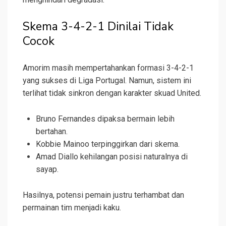
Skema 3-4-2-1 Dinilai Tidak
Cocok
Amorim masih mempertahankan formasi 3-4-2-1
yang sukses di Liga Portugal. Namun, sistem ini
terlihat tidak sinkron dengan karakter skuad United.
Bruno Fernandes dipaksa bermain lebih
bertahan.
Kobbie Mainoo terpinggirkan dari skema.
Amad Diallo kehilangan posisi naturalnya di
sayap.
Hasilnya, potensi pemain justru terhambat dan
permainan tim menjadi kaku.