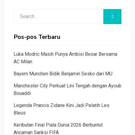
Search
SEARCH
for:
Pos-pos Terbaru
Luka Modric Masih Punya Ambisi Besar Bersama
AC Milan
Bayern Munchen Bidik Benjamin Sesko dari MU
Manchester City Perkuat Lini Tengah dengan Ayoub
Bouaddi
Legenda Prancis Zidane Kini Jadi Pelatih Les
Bleus
Keributan Final Piala Dunia 2026 Berbuntut
Ancaman Sanksi FIFA