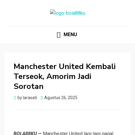
BOLA88KU.ID
Berita Bola Terbaru dan Terhangat
MENU
Manchester United Kembali
Terseok, Amorim Jadi
Sorotan
Posted
by
larasati
Agustus 26, 2025
on
BOLA88KU —
Manchester United lagi-lagi gagal