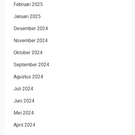
Februari 2025
Januari 2025
Desember 2024
November 2024
Oktober 2024
September 2024
Agustus 2024
Juli 2024
Juni 2024
Mei 2024
April 2024