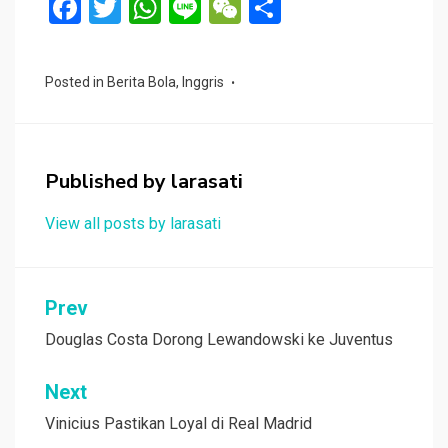
F
T
W
Li
W
S
a
wi
h
n
e
h
ce
tt
at
e
C
ar
Posted in
Berita Bola
,
Inggris
b
er
s
h
e
o
A
at
o
p
Published by
larasati
k
p
View all posts by larasati
Navigasi
Prev
pos
Douglas Costa Dorong Lewandowski ke Juventus
Next
Vinicius Pastikan Loyal di Real Madrid