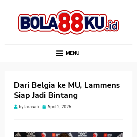
BOLA88KU.ID
Berita Bola Terbaru dan Terhangat
MENU
Dari Belgia ke MU, Lammens
Siap Jadi Bintang
Posted
by
larasati
April 2, 2026
on