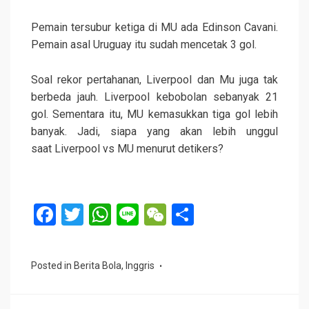
Pemain tersubur ketiga di MU ada Edinson Cavani.
Pemain asal Uruguay itu sudah mencetak 3 gol.
Soal rekor pertahanan, Liverpool dan Mu juga tak
berbeda jauh. Liverpool kebobolan sebanyak 21
gol. Sementara itu, MU kemasukkan tiga gol lebih
banyak. Jadi, siapa yang akan lebih unggul
saat Liverpool vs MU menurut detikers?
F
T
W
Li
W
S
a
wi
h
n
e
h
ce
tt
at
e
C
ar
Posted in
Berita Bola
,
Inggris
b
er
s
h
e
o
A
at