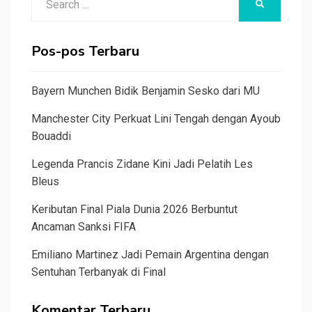
SEARCH
for:
Pos-pos Terbaru
Bayern Munchen Bidik Benjamin Sesko dari MU
Manchester City Perkuat Lini Tengah dengan Ayoub
Bouaddi
Legenda Prancis Zidane Kini Jadi Pelatih Les
Bleus
Keributan Final Piala Dunia 2026 Berbuntut
Ancaman Sanksi FIFA
Emiliano Martinez Jadi Pemain Argentina dengan
Sentuhan Terbanyak di Final
Komentar Terbaru