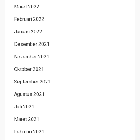
Maret 2022
Februari 2022
Januari 2022
Desember 2021
November 2021
Oktober 2021
September 2021
Agustus 2021
Juli 2021
Maret 2021
Februari 2021