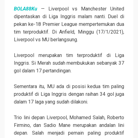
BOLA88Ku
— Liverpool vs Manchester United
dipentaskan di Liga Inggris malam nanti. Duel di
pekan ke-18 Premier League mempertemukan dua
tim terproduktif. Di Anfield, Minggu (17/1/2021),
Liverpool vs MU berlangsung.
Liverpool merupakan tim terproduktif di Liga
Inggris. Si Merah sudah membukukan sebanyak 37
gol dalam 17 pertandingan.
Sementara itu, MU ada di posisi kedua tim paling
produktif di Liga Inggris dengan raihan 34 gol juga
dalam 17 laga yang sudah dilakoni.
Trio lini depan Liverpool, Mohamed Salah, Roberto
Firmino, dan Sadio Mane merupakan andalan lini
depan. Salah menjadi pemain paling produktif