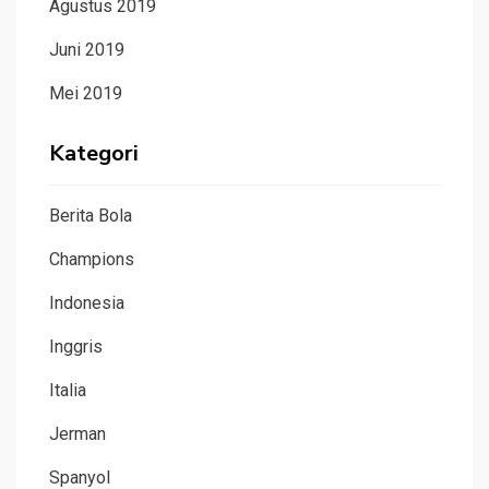
Agustus 2019
Juni 2019
Mei 2019
Kategori
Berita Bola
Champions
Indonesia
Inggris
Italia
Jerman
Spanyol