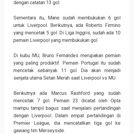
dengan catatan 13 gol.
Sementara itu, Mane sudah membukukan 6 gol
untuk Liverpool. Berikutnya, ada Roberto Firmino
yang mencetak 5 gol. Di Liga Inggris, sudah ada 10
pemain Liverpool yang membukukan gol.
Di kubu MU, Bruno Fernandes merupakan pemain
yang paling produktif. Pemain Portugal itu sudah
mencetak sebanyak 11 gol. Dia akan menjadi
senjata utama Setan Merah saat Liverpool vs MU.
Berikutnya ada Marcus Rashford yang sudah
mencetak 7 gol. Pemain 23 dicatat oleh Opta
mampu tampil bagus saat menjalani pertandingan
dengan Liverpool. Dalam empat pertandingan di
Premier League, dia mencatatkan tiga gol ke
gawang tim Merseyside.