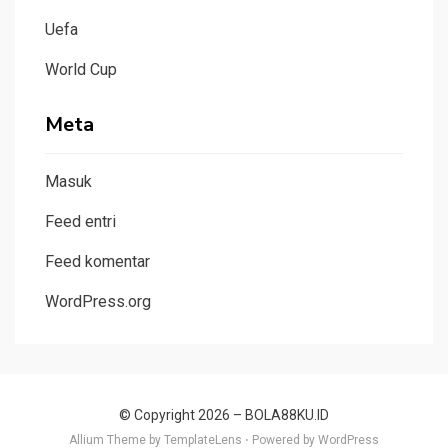
Uefa
World Cup
Meta
Masuk
Feed entri
Feed komentar
WordPress.org
© Copyright 2026 –
BOLA88KU.ID
Allium Theme by
TemplateLens
⋅
Powered by
WordPress