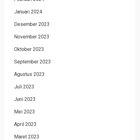
Januari 2024
Desember 2023
November 2023
Oktober 2023
September 2023
Agustus 2023
Juli 2023
Juni 2023
Mei 2023
April 2023
Maret 2023