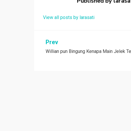
Published by
larasa
k
p
View all posts by larasati
Navigasi
Prev
Willian pun Bingung Kenapa Main Jelek T
pos