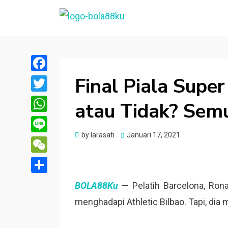
BOLA88KU.ID
Berita Bola Terbaru dan Terhangat
Final Piala Supe
Facebook
Twitter
atau Tidak? Sem
WhatsApp
Posted
by
larasati
Januari 17, 2021
Line
on
WeChat
Share
BOLA88Ku
— Pelatih Barcelona, Rona
menghadapi Athletic Bilbao. Tapi, di