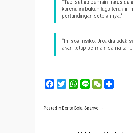
“Tapi setiap pemain harus dal
karena ini bukan laga terakhi
pertandingan setelahnya.”
“Ini soal risiko. Jika dia tid
akan tetap bermain sama tanpa
F
T
W
Li
W
S
a
wi
h
n
e
h
ce
tt
at
e
C
ar
Posted in
Berita Bola
,
Spanyol
b
er
s
h
e
o
A
at
o
p