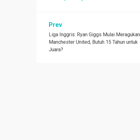
Navigasi
Prev
Liga Inggris: Ryan Giggs Mulai Meraguka
pos
Manchester United, Butuh 15 Tahun untuk
Juara?