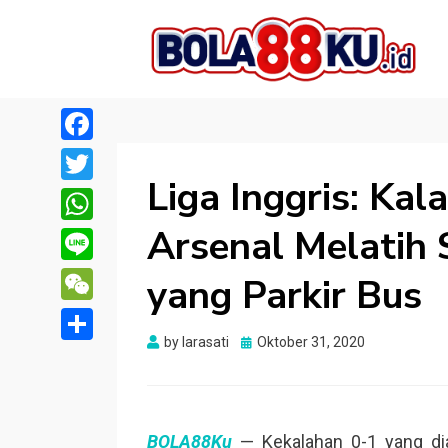
BOLA88KU.ID
Berita Bola Terbaru dan Terhangat
Facebook
Liga Inggris: Kala
Twitter
Arsenal Melatih 
WhatsApp
Line
yang Parkir Bus
WeChat
Posted
by
larasati
Oktober 31, 2020
Share
on
BOLA88Ku
— Kekalahan 0-1 yang di