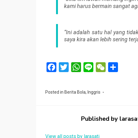
kami harus bermain sangat agre
“Ini adalah satu hal yang tidak
saya kira akan lebih sering terj
F
T
W
Li
W
S
a
wi
h
n
e
h
ce
tt
at
e
C
ar
Posted in
Berita Bola
,
Inggris
b
er
s
h
e
o
A
at
o
p
Published by
larasa
k
p
View all posts by larasati