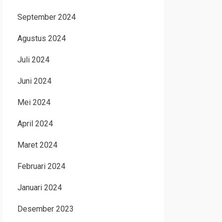
September 2024
Agustus 2024
Juli 2024
Juni 2024
Mei 2024
April 2024
Maret 2024
Februari 2024
Januari 2024
Desember 2023