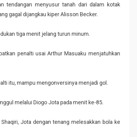
an tendangan menyusur tanah dari dalam kotak
ng gagal dijangkau kiper Alisson Becker.
dukan tiga menit jelang turun minum.
atkan penalti usai Arthur Masuaku menjatuhkan
alti itu, mampu mengonversinya menjadi gol.
unggul melalui Diogo Jota pada menit ke-85.
haqiri, Jota dengan tenang melesakkan bola ke