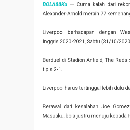
BOLA88Ku
— Cuma kalah dari rekor 
Alexander-Arnold meraih 77 kemenanga
Liverpool berhadapan dengan We
Inggris 2020-2021, Sabtu (31/10/2020
Berduel di Stadion Anfield, The Re
tipis 2-1.
Liverpool harus tertinggal lebih dulu d
Berawal dari kesalahan Joe Gomez
Masuaku, bola justru menuju kepada P