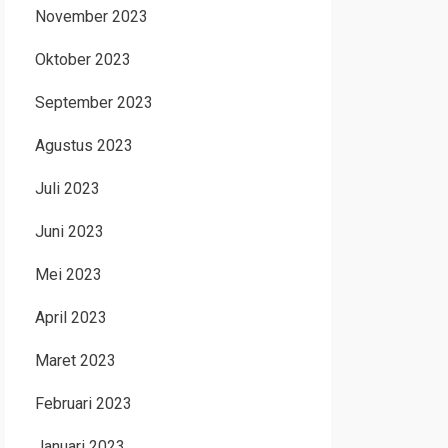
November 2023
Oktober 2023
September 2023
Agustus 2023
Juli 2023
Juni 2023
Mei 2023
April 2023
Maret 2023
Februari 2023
Januari 2023