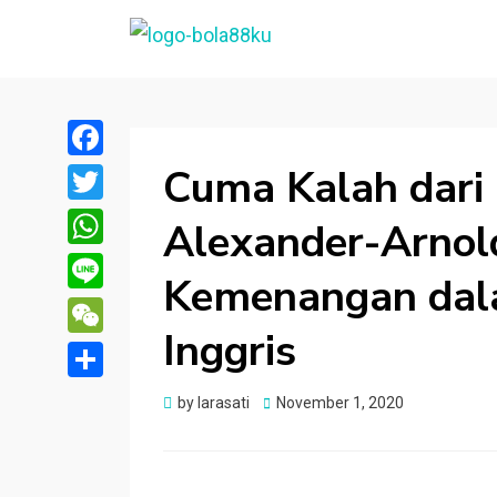
BOLA88KU.ID
Berita Bola Terbaru dan Terhangat
Cuma Kalah dari 
Facebook
Twitter
Alexander-Arnol
WhatsApp
Kemenangan dal
Line
Inggris
WeChat
Share
Posted
by
larasati
November 1, 2020
on