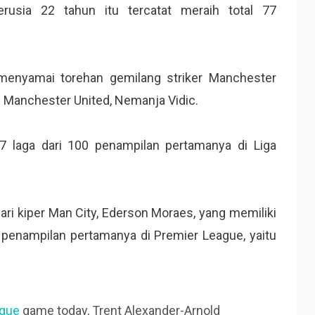
erusia 22 tahun itu tercatat meraih total 77
 menyamai torehan gemilang striker Manchester
is Manchester United, Nemanja Vidic.
 laga dari 100 penampilan pertamanya di Liga
ari kiper Man City, Ederson Moraes, yang memiliki
 penampilan pertamanya di Premier League, yaitu
gue
game today, Trent Alexander-Arnold