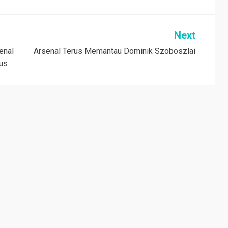
Next
senal
Arsenal Terus Memantau Dominik Szoboszlai
Bus