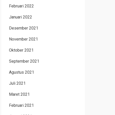
Februari 2022
Januari 2022
Desember 2021
November 2021
Oktober 2021
September 2021
Agustus 2021
Juli 2021
Maret 2021
Februari 2021