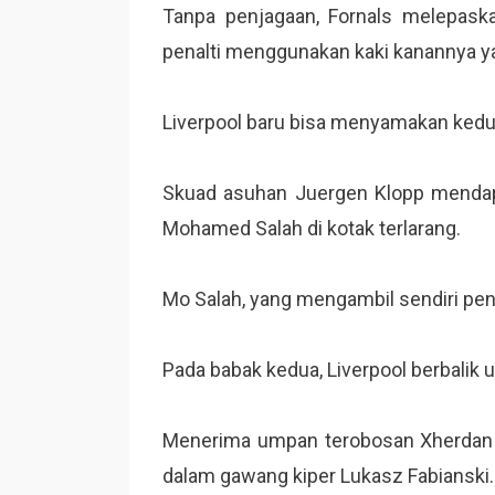
Tanpa penjagaan, Fornals melepask
penalti menggunakan kaki kanannya ya
Liverpool baru bisa menyamakan kedu
Skuad asuhan Juergen Klopp mendap
Mohamed Salah di kotak terlarang.
Mo Salah, yang mengambil sendiri pen
Pada babak kedua, Liverpool berbalik 
Menerima umpan terobosan Xherdan S
dalam gawang kiper Lukasz Fabianski.