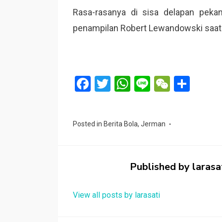
Rasa-rasanya di sisa delapan pekan 
penampilan Robert Lewandowski saat i
F
T
W
Li
W
S
a
wi
h
n
e
h
ce
tt
at
e
C
ar
Posted in
Berita Bola
,
Jerman
b
er
s
h
e
o
A
at
o
p
Published by
larasa
k
p
View all posts by larasati