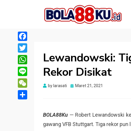
BOLA88KU.ID
Berita Bola Terbaru dan Terhangat
Facebook
Lewandowski: Ti
Twitter
Rekor Disikat
WhatsApp
Line
Posted
by
larasati
Maret 21, 2021
WeChat
on
Share
BOLA88Ku
— Robert Lewandowski kemb
gawang VFB Stuttgart. Tiga rekor pun