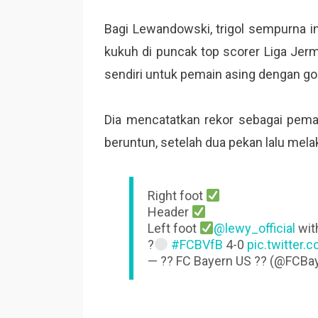
Bagi Lewandowski, trigol sempurna in
kukuh di puncak top scorer Liga Jer
sendiri untuk pemain asing dengan g
Dia mencatatkan rekor sebagai pemain
beruntun, setelah dua pekan lalu me
Right foot
Header
Left foot
@lewy_official
with
?
#FCBVfB
4-0
pic.twitter
— ?? FC Bayern US ?? (@FCBa