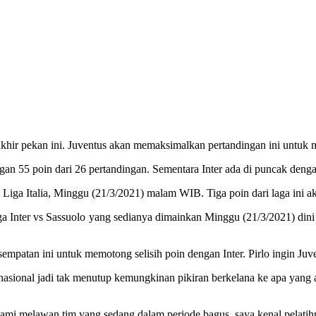
khir pekan ini. Juventus akan memaksimalkan pertandingan ini untuk 
ngan 55 poin dari 26 pertandingan. Sementara Inter ada di puncak denga
 Liga Italia, Minggu (21/3/2021) malam WIB. Tiga poin dari laga in
. Laga Inter vs Sassuolo yang sedianya dimainkan Minggu (21/3/2021) 
sempatan ini untuk memotong selisih poin dengan Inter. Pirlo ingin J
nasional jadi tak menutup kemungkinan pikiran berkelana ke apa yang a
ami melawan tim yang sedang dalam periode bagus, saya kenal pelatih