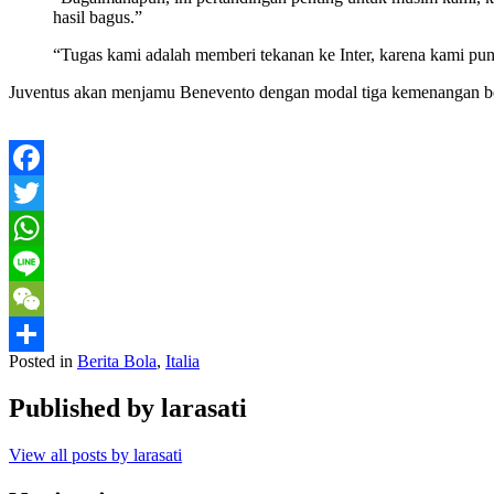
hasil bagus.”
“Tugas kami adalah memberi tekanan ke Inter, karena kami pun
Juventus akan menjamu Benevento dengan modal tiga kemenangan berunt
Facebook
Twitter
WhatsApp
Line
WeChat
Posted in
Berita Bola
,
Italia
Share
Published by
larasati
View all posts by larasati