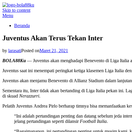
Skip to content
BOLA88KU.ID
Berita Bola Terbaru dan Terhangat
Menu
Beranda
Juventus Akan Terus Tekan Inter
ok
by
larasati
Posted on
Maret 21, 2021
BOLA88Ku
— Juventus akan menghadapi Benevento di Liga Italia a
App
Juventus saat ini menempati peringkat ketiga klasemen Liga Italia de
Juventus akan menjamu Benevento di Allianz Stadium dalam lanjutan
Sementara itu, Inter tidak akan bertanding di Liga Italia pekan ini
t
di skuad
Nerazzurri
.
Pelatih Juventus Andrea Pirlo berharap timnya bisa memanfaatkan ke
“Ini adalah pertandingan penting dan datang sebelum jeda inter
jelang pertandingan seperti dilansir
Football Italia
.
“Bagaimanapun, ini pertandingan penting untuk musim kami, k