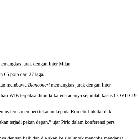
memangkas jarak dengan Inter Milan.
n 65 poin dari 27 laga.
i akan membawa
Bianconeri
memangkas jarak dengan Inter.
dini hari WIB terpaksa ditunda karena adanya sejumlah kasus COVID-19
uventus terus memberi tekanan kepada Romelu Lukaku dkk.
kan terjadi pekan depan,” ujar Pirlo dalam konferensi pers
nya dengan baik dan dia akan ke sini untuk mencoba mendapat