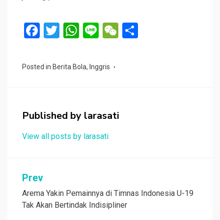
F
T
W
Li
W
S
a
wi
h
n
e
h
ce
tt
at
e
C
ar
Posted in
Berita Bola
,
Inggris
b
er
s
h
e
o
A
at
o
p
Published by
larasati
k
p
View all posts by larasati
Navigasi
Prev
pos
Arema Yakin Pemainnya di Timnas Indonesia U-19
Tak Akan Bertindak Indisipliner