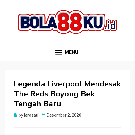
BOLA88KU.ID
Berita Bola Terbaru dan Terhangat
MENU
Legenda Liverpool Mendesak
The Reds Boyong Bek
Tengah Baru
Posted
by
larasati
Desember 2, 2020
on