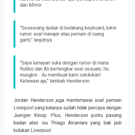
dari
Mirror
.
“Seseorang duduk di belakang keyboard, bikin
rumor soal manajer atau pemain di ruang
ganti,” lanjutnya.
“Saya lumayan suka dengan rumor di mana
Robbo dan Ali bertengkar soal sesuatu. Itu
mungkin… itu membuat kami cekikikan!
Ketawain aja,” tambah Henderson.
Jordan Henderson juga mentertawai soal pemain
Liverpool yang katanya sudah tidak percaya dengan
Juergen Kloop. Plus, Henderson justru pasang
badan atas isu Thiago Alcantara yang bak jadi
kutukan Liverpool.