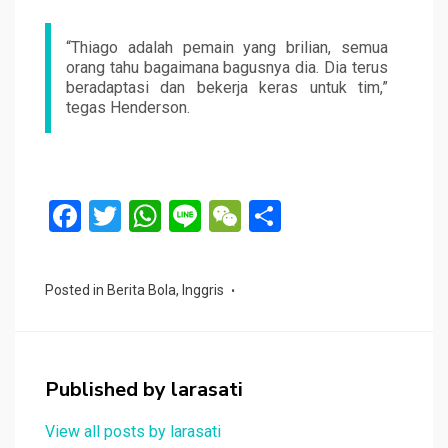
“Thiago adalah pemain yang brilian, semua
orang tahu bagaimana bagusnya dia. Dia terus
beradaptasi dan bekerja keras untuk tim,”
tegas Henderson.
F
T
W
Li
W
S
a
wi
h
n
e
h
ce
tt
at
e
C
ar
Posted in
Berita Bola
,
Inggris
b
er
s
h
e
o
A
at
o
p
Published by
larasati
k
p
View all posts by larasati