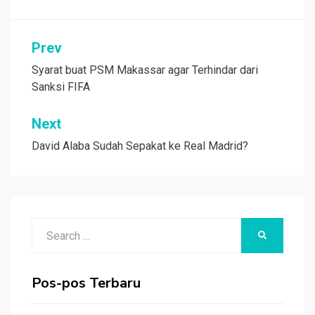
Navigasi
Prev
pos
Syarat buat PSM Makassar agar Terhindar dari
Sanksi FIFA
Next
David Alaba Sudah Sepakat ke Real Madrid?
Search
SEARCH
for:
Pos-pos Terbaru