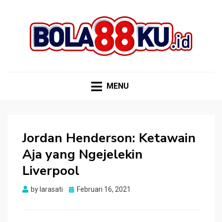
BOLA88KU.ID
Berita Bola Terbaru dan Terhangat
MENU
Jordan Henderson: Ketawain
Aja yang Ngejelekin
Liverpool
Posted
by
larasati
Februari 16, 2021
on