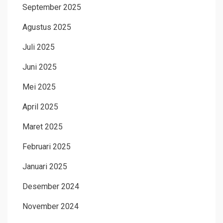
September 2025
Agustus 2025
Juli 2025
Juni 2025
Mei 2025
April 2025
Maret 2025
Februari 2025
Januari 2025
Desember 2024
November 2024