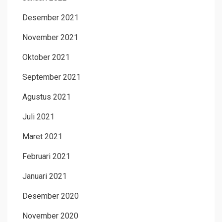
Desember 2021
November 2021
Oktober 2021
September 2021
Agustus 2021
Juli 2021
Maret 2021
Februari 2021
Januari 2021
Desember 2020
November 2020