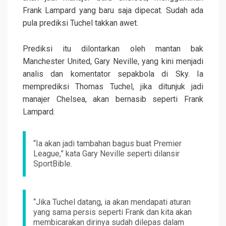
Frank Lampard yang baru saja dipecat. Sudah ada
pula prediksi Tuchel takkan awet.
Prediksi itu dilontarkan oleh mantan bak
Manchester United, Gary Neville, yang kini menjadi
analis dan komentator sepakbola di Sky. Ia
memprediksi Thomas Tuchel, jika ditunjuk jadi
manajer Chelsea, akan bernasib seperti Frank
Lampard.
“Ia akan jadi tambahan bagus buat Premier
League,” kata Gary Neville seperti dilansir
SportBible.
“Jika Tuchel datang, ia akan mendapati aturan
yang sama persis seperti Frank dan kita akan
membicarakan dirinya sudah dilepas dalam