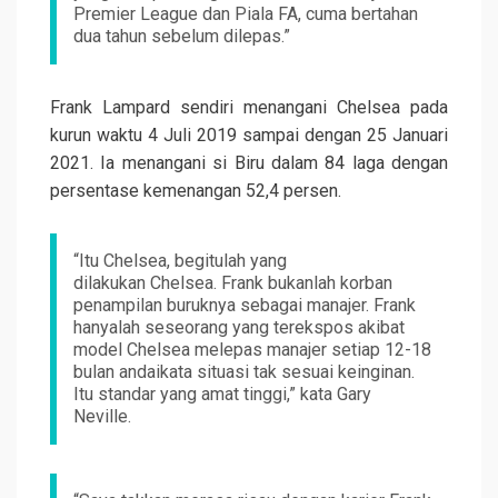
Premier League dan Piala FA, cuma bertahan
dua tahun sebelum dilepas.”
Frank Lampard sendiri menangani Chelsea pada
kurun waktu 4 Juli 2019 sampai dengan 25 Januari
2021. Ia menangani si Biru dalam 84 laga dengan
persentase kemenangan 52,4 persen.
“Itu Chelsea, begitulah yang
dilakukan Chelsea. Frank bukanlah korban
penampilan buruknya sebagai manajer. Frank
hanyalah seseorang yang terekspos akibat
model Chelsea melepas manajer setiap 12-18
bulan andaikata situasi tak sesuai keinginan.
Itu standar yang amat tinggi,” kata Gary
Neville.