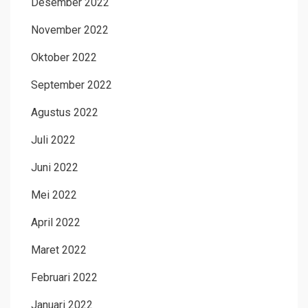
Desember 2022
November 2022
Oktober 2022
September 2022
Agustus 2022
Juli 2022
Juni 2022
Mei 2022
April 2022
Maret 2022
Februari 2022
Januari 2022