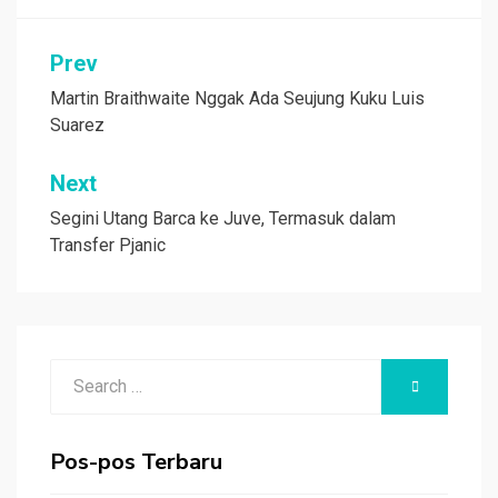
Navigasi
Prev
pos
Martin Braithwaite Nggak Ada Seujung Kuku Luis
Suarez
Next
Segini Utang Barca ke Juve, Termasuk dalam
Transfer Pjanic
Search
SEARCH
for:
Pos-pos Terbaru