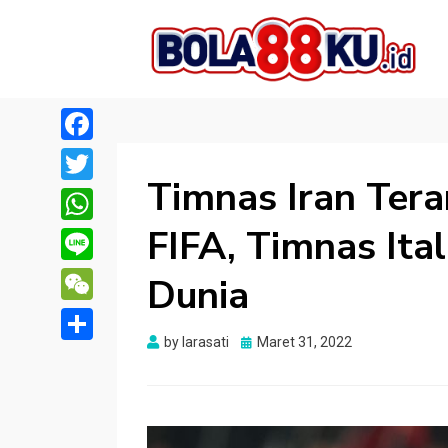
BOLA88KU.ID
Berita Bola Terbaru dan Terhangat
Facebook
Timnas Iran Tera
Twitter
FIFA, Timnas Ital
WhatsApp
Line
Dunia
WeChat
Posted
by
larasati
Maret 31, 2022
Share
on