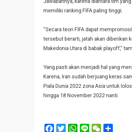
Jawabannya, karena diantara tim yang ga
memiliki ranking FIFA paling tinggi.
“Secara teori FIFA dapat mempromosika
tersebut berarti, jatah akan diberikan k
Makedonia Utara di babak playoff,” ta
Yang pasti akan menjadi hal yang meng
Karena, Iran sudah berjuang keras sampa
Piala Dunia 2022 zona Asia untuk lolo
hingga 18 November 2022 nanti.
F
T
W
Li
W
S