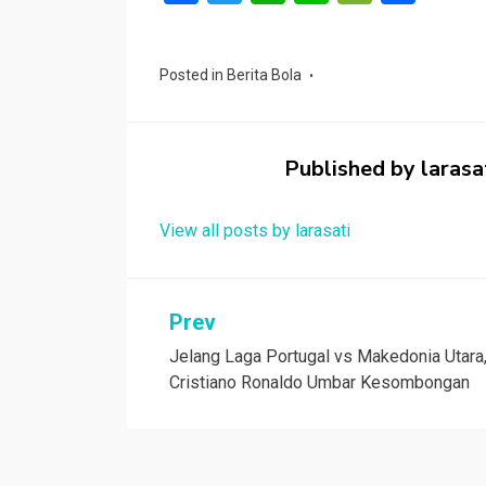
a
wi
h
n
e
h
ce
tt
at
e
C
ar
Posted in
Berita Bola
b
er
s
h
e
o
A
at
o
p
Published by
larasa
k
p
View all posts by larasati
Navigasi
Prev
Jelang Laga Portugal vs Makedonia Utara
pos
Cristiano Ronaldo Umbar Kesombongan