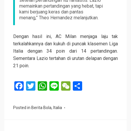
setelah pertandingan itu fantastis. Lazio
memainkan pertandingan yang hebat, tapi
kami berjuang keras dan pantas
menang,” Theo Hernandez melanjutkan.
Dengan hasil ini, AC Milan menjaga laju tak
terkalahkannya dan kukuh di puncak klasemen Liga
Italia dengan 34 poin dari 14 pertandingan.
Sementara Lazio tertahan di urutan delapan dengan
21 poin.
F
T
W
Li
W
S
a
wi
h
n
e
h
ce
tt
at
e
C
ar
Posted in
Berita Bola
,
Italia
b
er
s
h
e
o
A
at