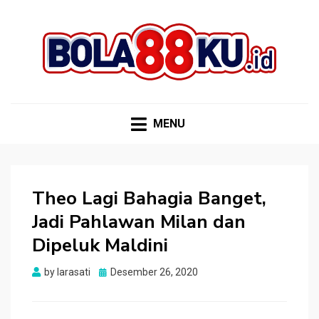
BOLA88KU.ID
Berita Bola Terbaru dan Terhangat
MENU
Theo Lagi Bahagia Banget,
Jadi Pahlawan Milan dan
Dipeluk Maldini
Posted
by
larasati
Desember 26, 2020
on