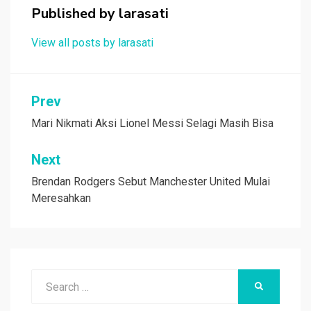
o
p
Published by
larasati
k
p
View all posts by larasati
Navigasi
Prev
pos
Mari Nikmati Aksi Lionel Messi Selagi Masih Bisa
Next
Brendan Rodgers Sebut Manchester United Mulai
Meresahkan
Search
SEARCH
for: