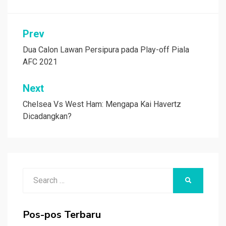
Navigasi
Prev
pos
Dua Calon Lawan Persipura pada Play-off Piala
AFC 2021
Next
Chelsea Vs West Ham: Mengapa Kai Havertz
Dicadangkan?
Search
SEARCH
for:
Pos-pos Terbaru