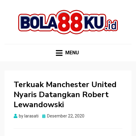
BOLA88KU.ID
Berita Bola Terbaru dan Terhangat
MENU
Terkuak Manchester United
Nyaris Datangkan Robert
Lewandowski
Posted
by
larasati
Desember 22, 2020
on