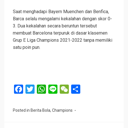
Saat menghadapi Bayern Muenchen dan Benfica,
Barca selalu mengalami kekalahan dengan skor 0-
3. Dua kekalahan secara beruntun tersebut
membuat Barcelona terpuruk di dasar klasemen
Grup E Liga Champions 2021-2022 tanpa memiliki
satu poin pun.
F
T
W
Li
W
S
a
wi
h
n
e
h
ce
tt
at
e
C
ar
Posted in
Berita Bola
,
Champions
b
er
s
h
e
o
A
at