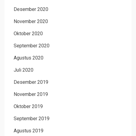
Desember 2020
November 2020
Oktober 2020
September 2020
Agustus 2020
Juli 2020
Desember 2019
November 2019
Oktober 2019
September 2019
Agustus 2019