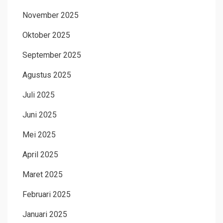
November 2025
Oktober 2025
September 2025
Agustus 2025
Juli 2025
Juni 2025
Mei 2025
April 2025
Maret 2025
Februari 2025
Januari 2025