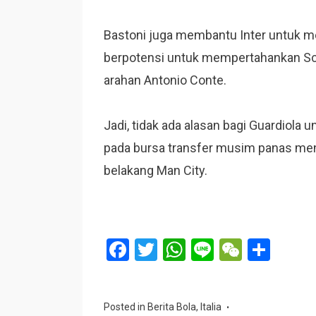
Bastoni juga membantu Inter untuk mer
berpotensi untuk mempertahankan Scu
arahan Antonio Conte.
Jadi, tidak ada alasan bagi Guardiola 
pada bursa transfer musim panas mend
belakang Man City.
F
T
W
Li
W
S
a
wi
h
n
e
h
ce
tt
at
e
C
ar
Posted in
Berita Bola
,
Italia