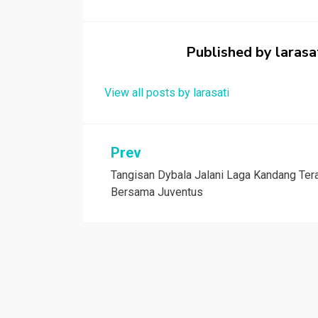
b
er
s
h
e
o
A
at
o
p
Published by
larasa
k
p
View all posts by larasati
Navigasi
Prev
Tangisan Dybala Jalani Laga Kandang Tera
pos
Bersama Juventus