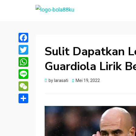
BOLA88KU.ID
Berita Bola Terbaru dan Terhangat
Sulit Dapatkan L
Facebook
Twitter
Guardiola Lirik 
WhatsApp
Posted
by
larasati
Mei 19, 2022
Line
on
WeChat
Share