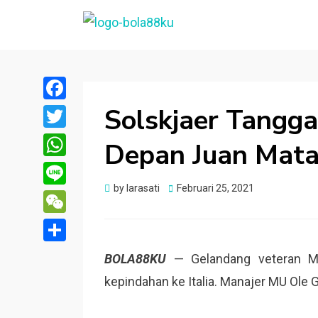
BOLA88KU.ID
Berita Bola Terbaru dan Terhangat
Solskjaer Tangga
Facebook
Twitter
Depan Juan Mat
WhatsApp
Posted
by
larasati
Februari 25, 2021
Line
on
WeChat
Share
BOLA88KU
— Gelandang veteran Ma
kepindahan ke Italia. Manajer MU Ole G