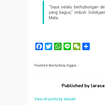
“Saya selalu berhubungan de
yang bagus,” imbuh Solskja
Mata.
F
T
W
Li
W
S
a
wi
h
n
e
h
ce
tt
at
e
C
ar
Posted in
Berita Bola
,
Inggris
b
er
s
h
e
o
A
at
o
p
Published by
larasa
k
p
View all posts by larasati