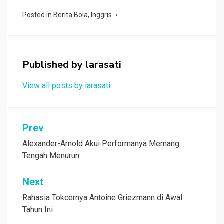
ce
tt
at
e
C
ar
Posted in
Berita Bola
,
Inggris
b
er
s
h
e
o
A
at
o
p
Published by
larasati
k
p
View all posts by larasati
Navigasi
Prev
pos
Alexander-Arnold Akui Performanya Memang
Tengah Menurun
Next
Rahasia Tokcernya Antoine Griezmann di Awal
Tahun Ini