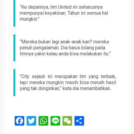
“Ke depannya, tim United ini seharusnya
mempunyai keyakinan. Tahun ini semua hal
mungkin.”
“Mereka bukan lagi anak-anak kan? mereka
penuh pengalaman. Dia harus bilang pada
timnya yakin kalau anda bisa melakukan itu.”
“City sejauh ini merupakan tim yang terbaik,
tapi mereka mungkin masih bisa meraih hasil
yang tak diinginkan,” kata dia menambahkan.
F
T
W
Li
W
S
a
wi
h
n
e
h