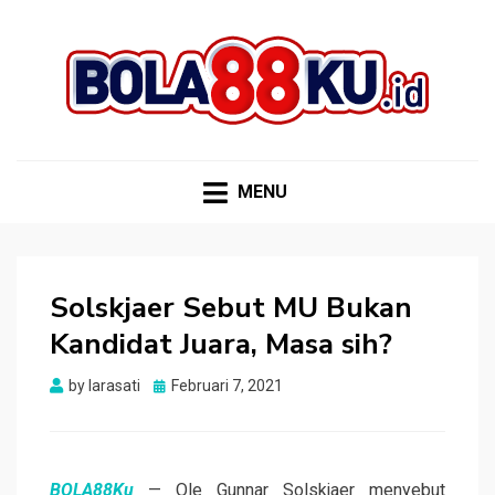
BOLA88KU.ID
Berita Bola Terbaru dan Terhangat
MENU
Solskjaer Sebut MU Bukan
Kandidat Juara, Masa sih?
Posted
by
larasati
Februari 7, 2021
on
BOLA88Ku
— Ole Gunnar Solskjaer menyebut