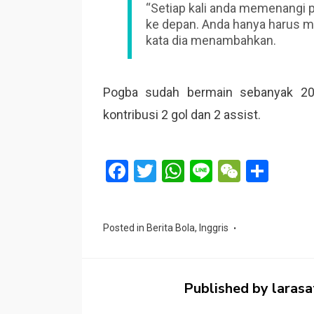
“Setiap kali anda memenangi 
ke depan. Anda hanya harus m
kata dia menambahkan.
Pogba sudah bermain sebanyak 20
kontribusi 2 gol dan 2 assist.
F
T
W
Li
W
S
a
wi
h
n
e
h
ce
tt
at
e
C
ar
Posted in
Berita Bola
,
Inggris
b
er
s
h
e
o
A
at
o
p
Published by
larasa
k
p