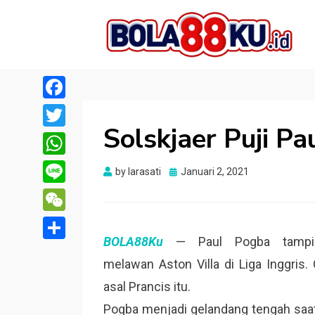
BOLA88KU.ID
Berita Bola Terbaru dan Terhangat
Facebook
Solskjaer Puji P
Twitter
WhatsApp
Posted
by
larasati
Januari 2, 2021
on
Line
WeChat
BOLA88Ku
— Paul Pogba tampil
Share
melawan Aston Villa di Liga Inggris
asal Prancis itu.
Pogba menjadi gelandang tengah saat