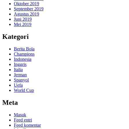
Oktober 2019
September 2019
Agustus 2019
Juni 2019
Mei 2019
Kategori
Berita Bola
Champions
Indonesia
Inggris
Italia
Jerman
Spanyol
Uefa
World Cup
Meta
Masuk
Feed entri
Feed komentar