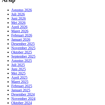
Arsip
Agustus 2026
Juli 2026
Juni 2026
Mei 2026
April 2026
Maret 2026
Februari 2026
Januari 2026
Desember 2025
November 2025
Oktober 2025
September 2025
Agustus 2025
Juli 2025
Juni 2025
Mei 2025
April 2025
Maret 2025
Februari 2025
Januari 2025
Desember 2024
November 2024
Oktober 2024