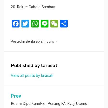
20. Roki – Gabsis Sambas
F
T
W
Li
W
S
a
wi
h
n
e
h
ce
tt
at
e
C
ar
Posted in
Berita Bola
,
Inggris
b
er
s
h
e
o
A
at
o
p
Published by
larasati
k
p
View all posts by larasati
Navigasi
Prev
pos
Resmi Diperkenalkan Penang FA, Ryuji Utomo