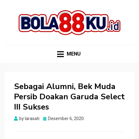
BOLA88KU.ID
Berita Bola Terbaru dan Terhangat
MENU
Sebagai Alumni, Bek Muda
Persib Doakan Garuda Select
III Sukses
Posted
by
larasati
Desember 6, 2020
on