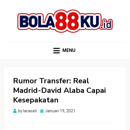
BOLA88KU.ID
Berita Bola Terbaru dan Terhangat
MENU
Rumor Transfer: Real
Madrid-David Alaba Capai
Kesepakatan
Posted
by
larasati
Januari 19, 2021
on