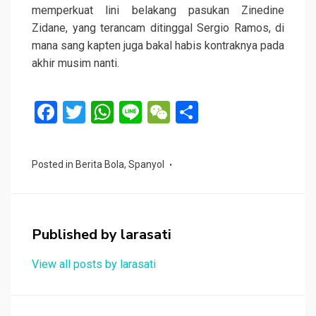
memperkuat lini belakang pasukan Zinedine
Zidane, yang terancam ditinggal Sergio Ramos, di
mana sang kapten juga bakal habis kontraknya pada
akhir musim nanti.
F
T
W
Li
W
S
a
wi
h
n
e
h
ce
tt
at
e
C
ar
Posted in
Berita Bola
,
Spanyol
b
er
s
h
e
o
A
at
o
p
Published by
larasati
k
p
View all posts by larasati