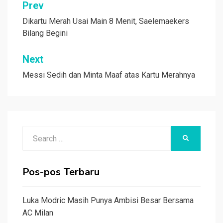
Navigasi
Prev
pos
Dikartu Merah Usai Main 8 Menit, Saelemaekers
Bilang Begini
Next
Messi Sedih dan Minta Maaf atas Kartu Merahnya
Search
SEARCH
for:
Pos-pos Terbaru
Luka Modric Masih Punya Ambisi Besar Bersama
AC Milan