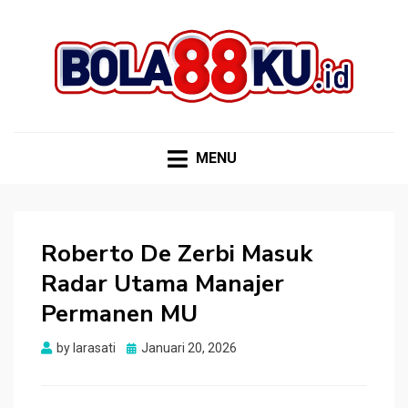
BOLA88KU.ID
Berita Bola Terbaru dan Terhangat
MENU
Roberto De Zerbi Masuk
Radar Utama Manajer
Permanen MU
Posted
by
larasati
Januari 20, 2026
on