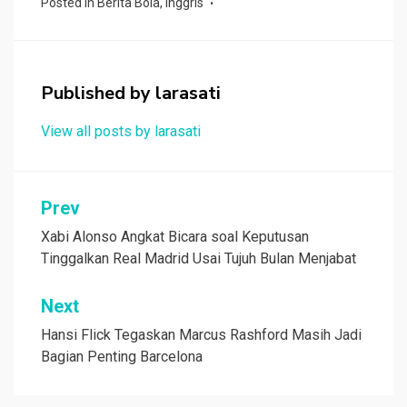
Posted in
Berita Bola
,
Inggris
b
er
s
h
e
o
A
at
o
p
Published by
larasati
k
p
View all posts by larasati
Navigasi
Prev
pos
Xabi Alonso Angkat Bicara soal Keputusan
Tinggalkan Real Madrid Usai Tujuh Bulan Menjabat
Next
Hansi Flick Tegaskan Marcus Rashford Masih Jadi
Bagian Penting Barcelona