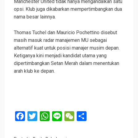
Manchester United tidak hanya mengandalkan satu
opsi. Klub juga dikabarkan mempertimbangkan dua
nama besar lainnya.
Thomas Tuchel dan Mauricio Pochettino disebut
masih masuk radar manajemen MU sebagai
alternatif kuat untuk posisi manajer musim depan.
Ketiganya kini menjadi kandidat utama yang
dipertimbangkan Setan Merah dalam menentukan
arah klub ke depan.
F
T
W
Li
W
S
a
wi
h
n
e
h
ce
tt
at
e
C
ar