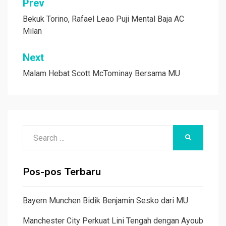
Navigasi
Prev
pos
Bekuk Torino, Rafael Leao Puji Mental Baja AC
Milan
Next
Malam Hebat Scott McTominay Bersama MU
Search
SEARCH
for:
Pos-pos Terbaru
Bayern Munchen Bidik Benjamin Sesko dari MU
Manchester City Perkuat Lini Tengah dengan Ayoub