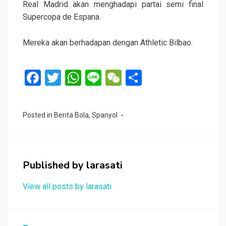
Real Madrid akan menghadapi partai semi final
Supercopa de Espana.
Mereka akan berhadapan dengan Athletic Bilbao.
F
T
W
Li
W
S
a
wi
h
n
e
h
ce
tt
at
e
C
ar
Posted in
Berita Bola
,
Spanyol
b
er
s
h
e
o
A
at
o
p
Published by
larasati
k
p
View all posts by larasati