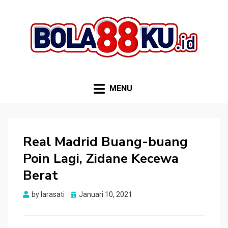
BOLA88KU.ID
Berita Bola Terbaru dan Terhangat
MENU
Real Madrid Buang-buang
Poin Lagi, Zidane Kecewa
Berat
Posted
by
larasati
Januari 10, 2021
on