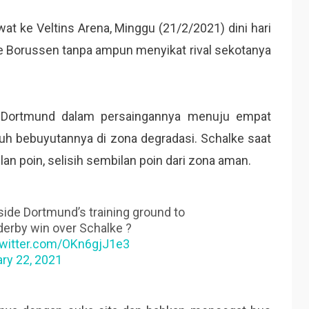
at ke Veltins Arena, Minggu (21/2/2021) dini hari
e Borussen tanpa ampun menyikat rival sekotanya
t Dortmund dalam persaingannya menuju empat
 bebuyutannya di zona degradasi. Schalke saat
lan poin, selisih sembilan poin dari zona aman.
ide Dortmund’s training ground to
derby win over Schalke ?
twitter.com/OKn6gjJ1e3
ry 22, 2021