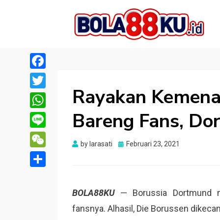
BOLA88KU.ID
Berita Bola Terbaru dan Terhangat
Facebook
Rayakan Kemena
Twitter
Bareng Fans, Do
WhatsApp
Line
Posted
by
larasati
Februari 23, 2021
WeChat
on
Share
BOLA88KU
— Borussia Dortmund m
fansnya. Alhasil, Die Borussen dikec