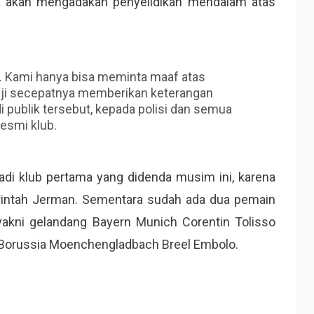
uga akan mengadakan penyelidikan mendalam atas
rir. Kami hanya bisa meminta maaf atas
anji secepatnya memberikan keterangan
di publik tersebut, kepada polisi dan semua
resmi klub.
adi klub pertama yang didenda musim ini, karena
rintah Jerman. Sementara sudah ada dua pemain
yakni gelandang Bayern Munich Corentin Tolisso
n Borussia Moenchengladbach Breel Embolo.