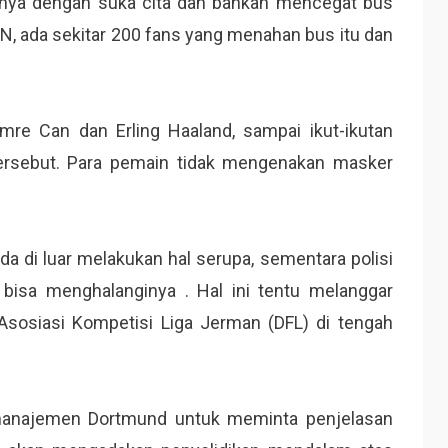
nnya dengan suka cita dan bahkan mencegat bus
SPN, ada sekitar 200 fans yang menahan bus itu dan
re Can dan Erling Haaland, sampai ikut-ikutan
tersebut. Para pemain tidak mengenakan masker
a di luar melakukan hal serupa, sementara polisi
 bisa menghalanginya . Hal ini tentu melanggar
Asosiasi Kompetisi Liga Jerman (DFL) di tengah
 manajemen Dortmund untuk meminta penjelasan