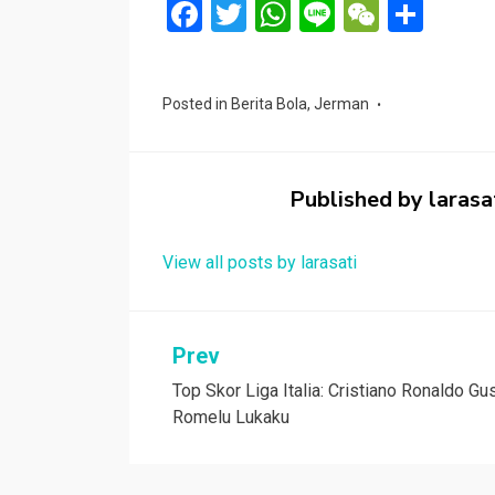
F
T
W
Li
W
S
a
wi
h
n
e
h
ce
tt
at
e
C
ar
Posted in
Berita Bola
,
Jerman
b
er
s
h
e
o
A
at
o
p
Published by
larasa
k
p
View all posts by larasati
Navigasi
Prev
Top Skor Liga Italia: Cristiano Ronaldo Gu
pos
Romelu Lukaku