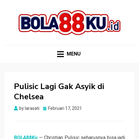
BOLA88KU.ID
Berita Bola Terbaru dan Terhangat
MENU
Pulisic Lagi Gak Asyik di
Chelsea
Posted
by
larasati
Februari 17, 2021
on
BOLA88Ku
— Christian Pulisic seharusnya bisa jadi