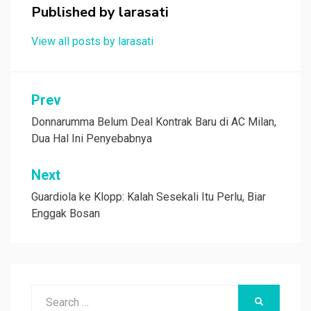
o
p
Published by
larasati
k
p
View all posts by larasati
Navigasi
Prev
pos
Donnarumma Belum Deal Kontrak Baru di AC Milan,
Dua Hal Ini Penyebabnya
Next
Guardiola ke Klopp: Kalah Sesekali Itu Perlu, Biar
Enggak Bosan
Search
SEARCH
for: