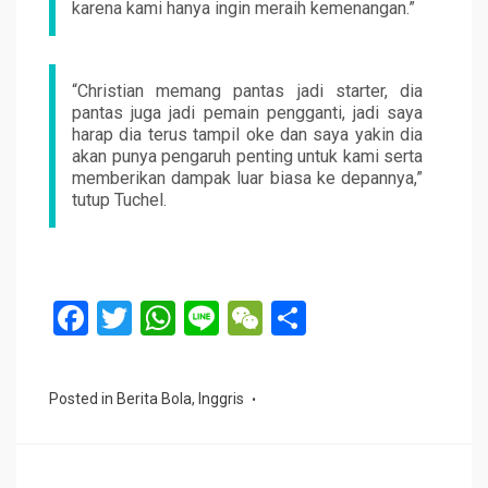
karena kami hanya ingin meraih kemenangan.”
“Christian memang pantas jadi starter, dia
pantas juga jadi pemain pengganti, jadi saya
harap dia terus tampil oke dan saya yakin dia
akan punya pengaruh penting untuk kami serta
memberikan dampak luar biasa ke depannya,”
tutup Tuchel.
F
T
W
Li
W
S
a
wi
h
n
e
h
ce
tt
at
e
C
ar
Posted in
Berita Bola
,
Inggris
b
er
s
h
e
o
A
at