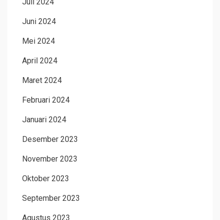
Juli 2024
Juni 2024
Mei 2024
April 2024
Maret 2024
Februari 2024
Januari 2024
Desember 2023
November 2023
Oktober 2023
September 2023
Agustus 2023