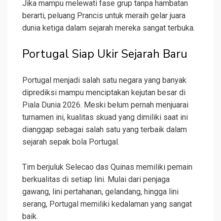
Jika mampu melewati fase grup tanpa hambatan
berarti, peluang Prancis untuk meraih gelar juara
dunia ketiga dalam sejarah mereka sangat terbuka.
Portugal Siap Ukir Sejarah Baru
Portugal menjadi salah satu negara yang banyak
diprediksi mampu menciptakan kejutan besar di
Piala Dunia 2026. Meski belum pernah menjuarai
turnamen ini, kualitas skuad yang dimiliki saat ini
dianggap sebagai salah satu yang terbaik dalam
sejarah sepak bola Portugal.
Tim berjuluk Selecao das Quinas memiliki pemain
berkualitas di setiap lini. Mulai dari penjaga
gawang, lini pertahanan, gelandang, hingga lini
serang, Portugal memiliki kedalaman yang sangat
baik.