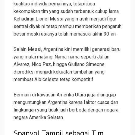
kualitas individu pemainnya, tetapi juga
kekompakan tim yang sudah terbentuk cukup lama.
Kehadiran Lionel Messi yang masih menjadi figur
sentral diyakini tetap mampu memberikan pengaruh
besar meski usianya telah memasuki akhir 30-an.
Selain Messi, Argentina kini memiliki generasi baru
yang mulai matang. Nama-nama seperti Julian
Alvarez, Nico Paz, hingga Giuliano Simeone
diprediksi menjadi kekuatan tambahan yang
membuat Albiceleste tetap kompetitif.
Bermain di kawasan Amerika Utara juga dianggap
menguntungkan Argentina karena faktor cuaca dan
lingkungan yang tidak jauh berbeda dengan negara-
negara Amerika Selatan.
Spanyol Tampil sebagai Tim