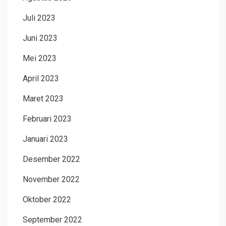
Juli 2023
Juni 2023
Mei 2023
April 2023
Maret 2023
Februari 2023
Januari 2023
Desember 2022
November 2022
Oktober 2022
September 2022