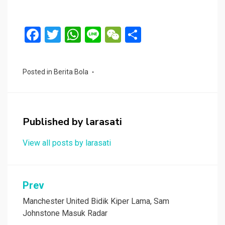
F
T
W
Li
W
S
a
wi
h
n
e
h
ce
tt
at
e
C
ar
Posted in
Berita Bola
b
er
s
h
e
o
A
at
o
p
Published by
larasati
k
p
View all posts by larasati
Navigasi
Prev
pos
Manchester United Bidik Kiper Lama, Sam
Johnstone Masuk Radar