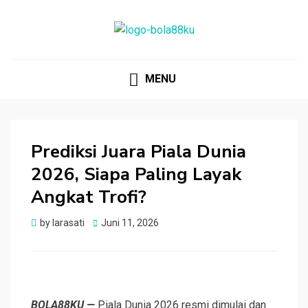
BOLA88KU.ID
Berita Bola Terbaru dan Terhangat
MENU
Prediksi Juara Piala Dunia
2026, Siapa Paling Layak
Angkat Trofi?
Posted
by
larasati
Juni 11, 2026
on
BOLA88KU —
Piala Dunia 2026 resmi dimulai dan