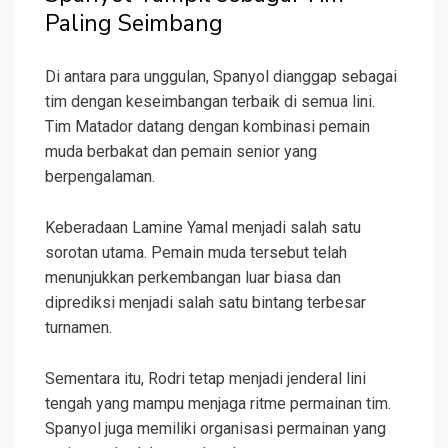
Paling Seimbang
Di antara para unggulan, Spanyol dianggap sebagai
tim dengan keseimbangan terbaik di semua lini.
Tim Matador datang dengan kombinasi pemain
muda berbakat dan pemain senior yang
berpengalaman.
Keberadaan Lamine Yamal menjadi salah satu
sorotan utama. Pemain muda tersebut telah
menunjukkan perkembangan luar biasa dan
diprediksi menjadi salah satu bintang terbesar
turnamen.
Sementara itu, Rodri tetap menjadi jenderal lini
tengah yang mampu menjaga ritme permainan tim.
Spanyol juga memiliki organisasi permainan yang