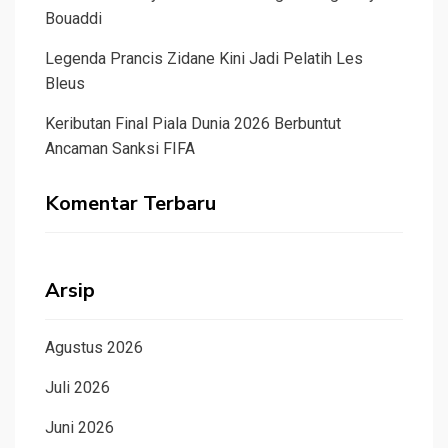
Bouaddi
Legenda Prancis Zidane Kini Jadi Pelatih Les
Bleus
Keributan Final Piala Dunia 2026 Berbuntut
Ancaman Sanksi FIFA
Komentar Terbaru
Arsip
Agustus 2026
Juli 2026
Juni 2026