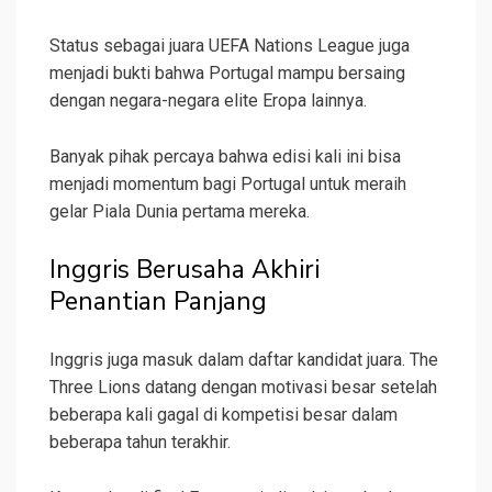
Status sebagai juara UEFA Nations League juga
menjadi bukti bahwa Portugal mampu bersaing
dengan negara-negara elite Eropa lainnya.
Banyak pihak percaya bahwa edisi kali ini bisa
menjadi momentum bagi Portugal untuk meraih
gelar Piala Dunia pertama mereka.
Inggris Berusaha Akhiri
Penantian Panjang
Inggris juga masuk dalam daftar kandidat juara. The
Three Lions datang dengan motivasi besar setelah
beberapa kali gagal di kompetisi besar dalam
beberapa tahun terakhir.