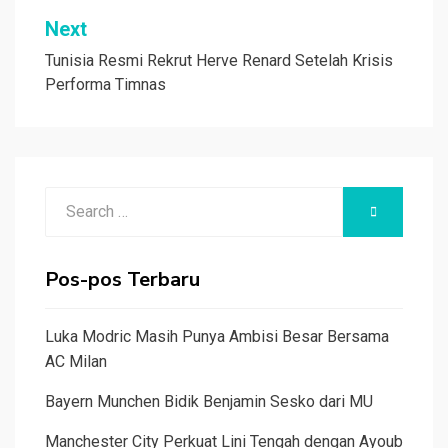
Next
Tunisia Resmi Rekrut Herve Renard Setelah Krisis
Performa Timnas
Search
SEARCH
for:
Pos-pos Terbaru
Luka Modric Masih Punya Ambisi Besar Bersama
AC Milan
Bayern Munchen Bidik Benjamin Sesko dari MU
Manchester City Perkuat Lini Tengah dengan Ayoub