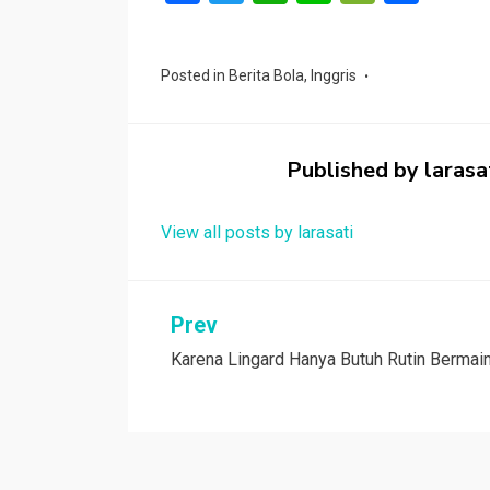
a
wi
h
n
e
h
ce
tt
at
e
C
ar
Posted in
Berita Bola
,
Inggris
b
er
s
h
e
o
A
at
o
p
Published by
larasa
k
p
View all posts by larasati
Navigasi
Prev
Karena Lingard Hanya Butuh Rutin Bermai
pos