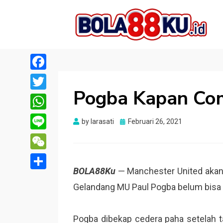
BOLA88KU.ID
Berita Bola Terbaru dan Terhangat
Facebook
Pogba Kapan Co
Twitter
WhatsApp
Posted
by
larasati
Februari 26, 2021
on
Line
WeChat
BOLA88Ku
— Manchester United akan 
Share
Gelandang MU Paul Pogba belum bisa 
Pogba dibekap cedera paha setelah