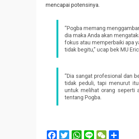
mencapai potensinya.
“Pogba memang menggambarkan 
dia maka Anda akan mengatakan 
fokus atau memperbaiki apa yan
tidak begitu,” ucap bek MU Eric 
“Dia sangat profesional dan b
tidak peduli, tapi menurut i
untuk melihat orang seperti a
tentang Pogba.
F
T
W
Li
W
S