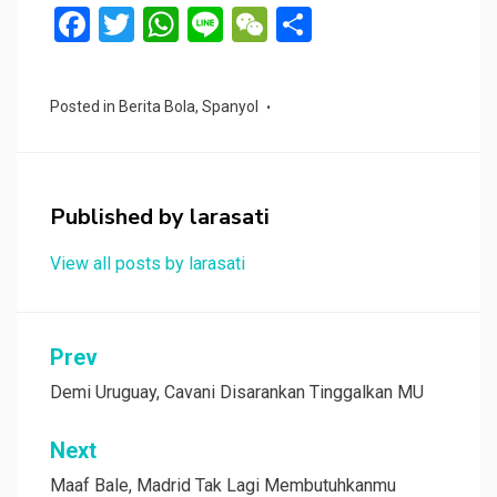
F
T
W
Li
W
S
a
wi
h
n
e
h
ce
tt
at
e
C
ar
Posted in
Berita Bola
,
Spanyol
b
er
s
h
e
o
A
at
o
p
Published by
larasati
k
p
View all posts by larasati
Navigasi
Prev
pos
Demi Uruguay, Cavani Disarankan Tinggalkan MU
Next
Maaf Bale, Madrid Tak Lagi Membutuhkanmu