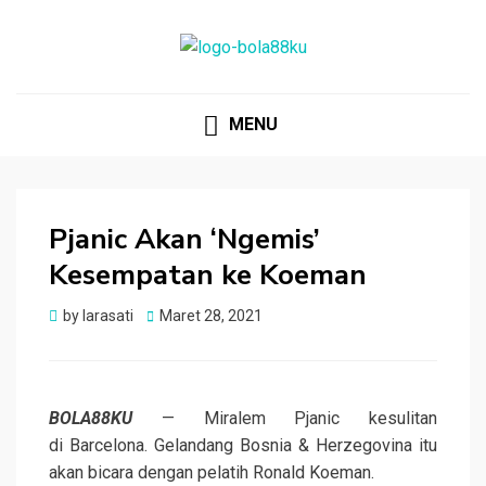
BOLA88KU.ID
Berita Bola Terbaru dan Terhangat
MENU
Pjanic Akan ‘Ngemis’
Kesempatan ke Koeman
Posted
by
larasati
Maret 28, 2021
on
BOLA88KU
— Miralem Pjanic kesulitan
di Barcelona. Gelandang Bosnia & Herzegovina itu
akan bicara dengan pelatih Ronald Koeman.