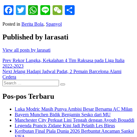
Facebook
Twitter
WhatsApp
Line
WeChat
Share
Posted in
Berita Bola
,
Spanyol
Published by
larasati
View all posts by larasati
Navigasi
Prev
Rekor Langka, Kekalahan 4 Tim Raksasa pada Liga Italia
2022-2023
pos
Next
Jelang Hadapi Jadwal Padat, 2 Pemain Barcelona Alami
Cedera
Search
Search
for:
Pos-pos Terbaru
Luka Modric Masih Punya Ambisi Besar Bersama AC Milan
Bayern Munchen Bidik Benjamin Sesko dari MU
Manchester City Perkuat Lini Tengah dengan Ayoub Bouaddi
Legenda Prancis Zidane Kini Jadi Pelatih Les Bleus
Keributan Final Piala Dunia 2026 Berbuntut Ancaman Sanksi
FIFA