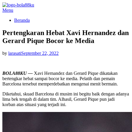
Skip
Menu
BOLA88KU.ID
Berita Bola Terbaru dan Terhangat
to
Beranda
content
Pertengkaran Hebat Xavi Hernandez dan
Gerard Pique Bocor ke Media
Posted
by
larasati
September 22, 2022
on
BOLA88KU —
Xavi Hernandez dan Gerard Pique dikatakan
bertengkar hebat sampai bocor ke media. Pelatih dan pemain
Barcelona tersebut memperdebatkan mengenai menit bermain.
Diketahui, skuad Barcelona di musim ini begitu baik dengan adanya
lima bek tengah di dalam tim. Alhasil, Gerard Pique pun jadi
korban atas situasi yang terjadi ini.