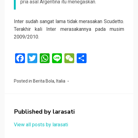
pria asal Argentina itu menegaskan.
Inter sudah sangat lama tidak merasakan Scudetto.
Terakhir kali Inter merasakannya pada musim
2009/2010.
F
T
W
Li
W
S
a
wi
h
n
e
h
ce
tt
at
e
C
ar
Posted in
Berita Bola
,
Italia
b
er
s
h
e
o
A
at
o
p
Published by
larasati
k
p
View all posts by larasati