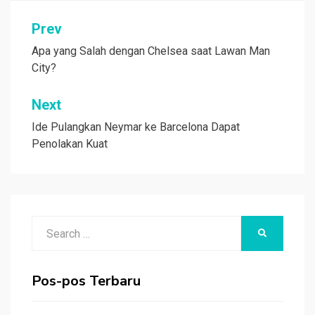
Navigasi
Prev
pos
Apa yang Salah dengan Chelsea saat Lawan Man
City?
Next
Ide Pulangkan Neymar ke Barcelona Dapat
Penolakan Kuat
Search
SEARCH
for:
Pos-pos Terbaru