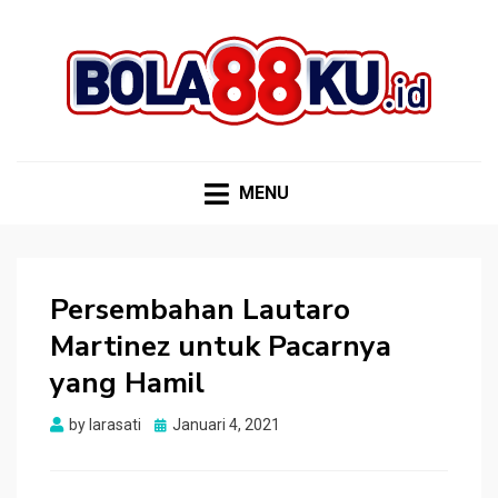
BOLA88KU.ID
Berita Bola Terbaru dan Terhangat
MENU
Persembahan Lautaro
Martinez untuk Pacarnya
yang Hamil
Posted
by
larasati
Januari 4, 2021
on