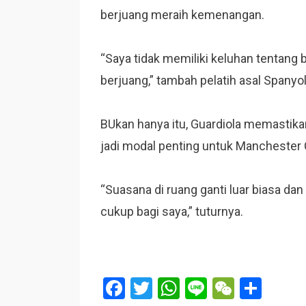
berjuang meraih kemenangan.
“Saya tidak memiliki keluhan tentan
berjuang,” tambah pelatih asal Spanyol
BUkan hanya itu, Guardiola memastikan 
jadi modal penting untuk Manchester C
“Suasana di ruang ganti luar biasa da
cukup bagi saya,” tuturnya.
F
T
W
Li
W
S