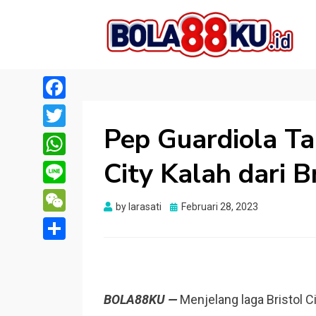
BOLA88KU.ID
Berita Bola Terbaru dan Terhangat
Facebook
Pep Guardiola Ta
Twitter
City Kalah dari Br
WhatsApp
Line
Posted
by
larasati
Februari 28, 2023
WeChat
on
Share
BOLA88KU —
Menjelang laga Bristol C