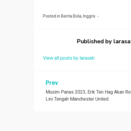
a
wi
h
n
e
h
ce
tt
at
e
C
ar
Posted in
Berita Bola
,
Inggris
b
er
s
h
e
o
A
at
o
p
Published by
larasa
k
p
View all posts by larasati
Navigasi
Prev
Musim Panas 2023, Erik Ten Hag Akan R
pos
Lini Tengah Manchester United