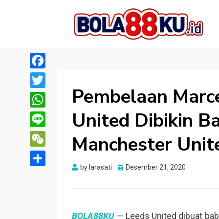
BOLA88KU.ID
Berita Bola Terbaru dan Terhangat
Facebook
Pembelaan Marce
Twitter
United Dibikin B
WhatsApp
Line
Manchester Unit
WeChat
Posted
by
larasati
Desember 21, 2020
Share
on
BOLA88KU
— Leeds United dibuat bab