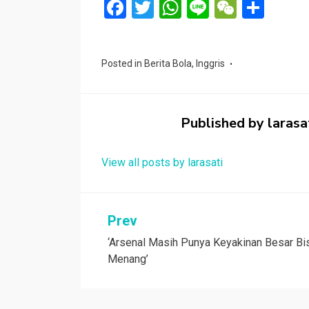
F
T
W
Li
W
S
a
wi
h
n
e
h
ce
tt
at
e
C
ar
Posted in
Berita Bola
,
Inggris
b
er
s
h
e
o
A
at
o
p
Published by
larasa
k
p
View all posts by larasati
Navigasi
Prev
‘Arsenal Masih Punya Keyakinan Besar Bi
pos
Menang’