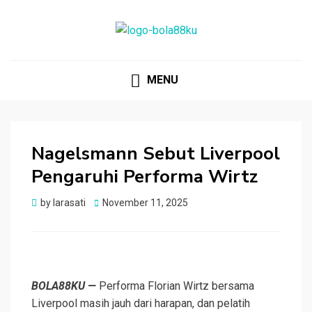
BOLA88KU.ID
Berita Bola Terbaru dan Terhangat
MENU
Nagelsmann Sebut Liverpool
Pengaruhi Performa Wirtz
Posted
by
larasati
November 11, 2025
on
BOLA88KU —
Performa Florian Wirtz bersama
Liverpool masih jauh dari harapan, dan pelatih