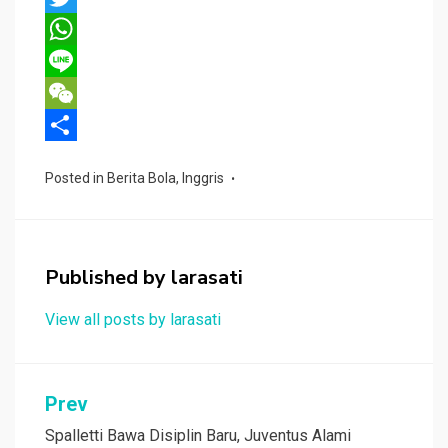
a
T
c
w
W
e
i
h
L
b
t
a
i
W
o
t
t
n
e
S
Posted in
Berita Bola
,
Inggris
o
e
s
e
C
h
k
r
A
h
a
p
a
r
Published by
larasati
p
t
e
View all posts by larasati
Navigasi
Prev
pos
Spalletti Bawa Disiplin Baru, Juventus Alami